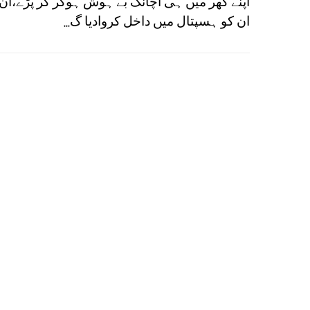
اپنے گھر میں ہی اچانک بے ہوش ہوکر گر پڑے،ان
ان کو ہسپتال میں داخل کروادیا گ...