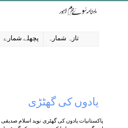
تازہ شمارہ
پچھلے شمارے
یادوں کی گھٹڑی
پاکستانیات یادوں کی گھٹری نوید اسلام صدیقی ی