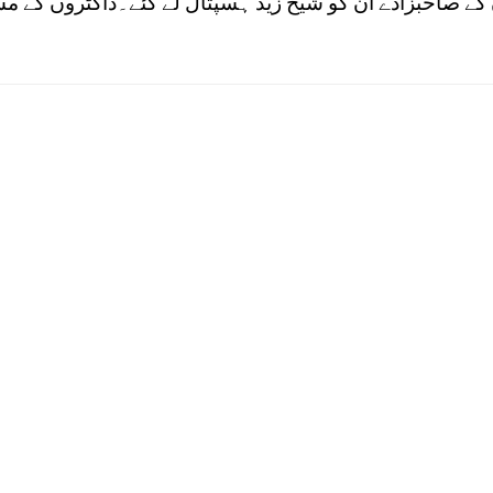
 کے صاحبزادے ان کو شیخ زید ہسپتال لے گئے۔ڈاکٹروں کے م