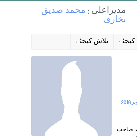
مدیراعلی :
محمد صدیق
بخاری
کیجئے
تلاش کیجئے
2016
لد صاحب