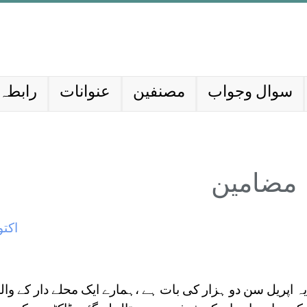
سوال وجواب
مصنفین
عنوانات
رابطہ 
مضامین
اکتوبر
ہ اپریل سن دو ہزار کی بات ہے ،ہمارے ایک محلے دار کے وا