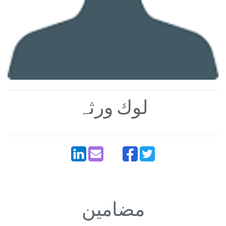
لوك ورثہ
مضامین