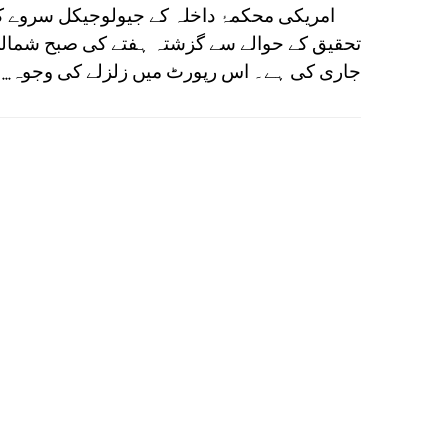
امریکی محکمۂ داخلہ کے جیولوجیکل سروے کے زل
تحقیق کے حوالے سے گزشتہ ہفتے کی صبح شمالی 
جاری کی ہے۔ اس رپورٹ میں زلزلے کی وجوہ...