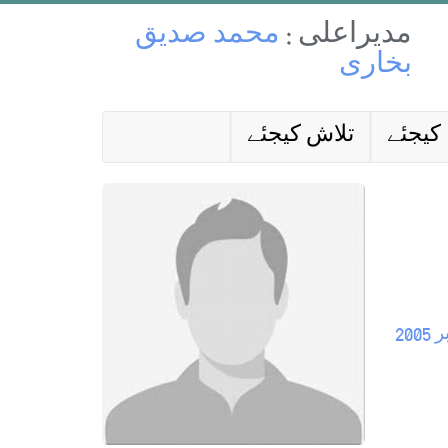
مدیراعلی :
محمد صدیق
بخاری
کیجئے
تلاش کیجئے
200