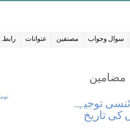
سوال وجواب
مصنفین
عنوانات
رابطہ 
مضامین
نومبر 5
ائنسی توجیہہ
 کی تاریخ