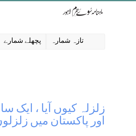
تازہ شمارہ
پچھلے شمارے
زلزلہ کیوں آیا ، ایک س
اور پاکستان میں زلزلوں