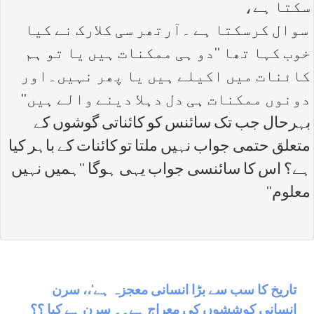
سکتا ہے،
سوال کرسکتا ہے ۔آرتھر سی کلارک نے کیا
خوب کہا تھا ''دو ہی ممکنات ہیں یا تو ہم
کائنات میں اکیلے ہیں یا پھر نہیں۔اور
دونوں ممکنات ہی دل دہلا دینے والے ہیں''
بہرحال جب تک سائنس کو کائناتی گوشوں کے
متعلق حتمی جواب نہیں ملتا تو کائنات کے باہر کیا
ہے؟ اس کا سائنسی جواب یہی ہوگا ''ہمیں نہیں
معلوم''
تاریخ کا سب سے بڑا انسانی معجزہ ہے‘،، سرن
انسانی کوششوں کی معراج ہے۔۔ سرن ہے کیا ؟؟