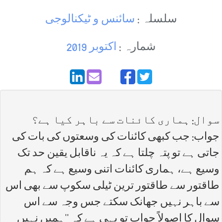
سلسلہ :
سائنس و ٹیکنالوجی
شمارہ :
اکتوبر 2019
سوال: ہماری کائنات سے باہر کیا ہے؟
جواب: جب کبھی کائنات کی وسعتوں کی بات کی
جاتی ہے تو پتہ چلتا ہے کہ یہ ناقابل یقین حد تک
وسیع ہے، ہماری کائنات اتنی وسیع ہے کہ ہم
طاقتور سے طاقتور ترین ٹیلی سکوپ سے بھی اس
سے باہر نہیں جھانک سکتے جس وجہ سے اس
سوال کا اصولاً جواب تو یہی ہے کہ ''ہمیں نہیں