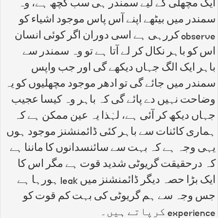
ایک مچھلی کے لیے سمندر ہی سب کچھ ہے، وہ
سمندر میں بیٹھے اپنے آس پاس موجود اشیاء کو
observe کررہی ہے اسی دوران اگر کوئی انسان
اس کو باہر نکال کر لے آتا ہے تو وہ سمندر سے
باہر ایک الگ جہاں دیکھے گی اور جب واپس
سمندر میں جائے گی تو ادھر موجود مچھلیوں کو یہ
وضاحت نہیں دے پائے گی کہ باہر وہ کیسا عجیب
جہاں دیکھ کر آئی ہے، لہٰذا یہ عین ممکن ہے کہ
ہماری کائنات سے باہر کئی ڈائمنشنز موجود ہوں
یہی وجہ ہے کہ بہت سے سائنسدانوں کا ماننا ہے
کہ درحقیقت گریوٹی شدید قوت ہے مگر اس کا
ایک بڑا حصہ دیگر ڈائمنشنز میں leak ہورہا ہے
جس وجہ سے ہم گریوٹی کی بہت کم قوت کو
experience کرپاتے ہیں۔