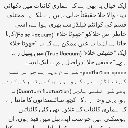
ایک خیال یہ بھی ہے کہ ہماری کائنات میں دکھائی
دینے والا خلا حقیقتاً خالی نہیں ہے بلکہ یہ مختلف
قسم کی کوانٹم فیلڈز سے بھری ہوا ہے، اسی
خاطر اس خلا کو ''جھوٹا خلاء'' (False Vacuum) کہا
جاتا ہے لہٰذا یہ عین ممکن ہے کہ یہ ''جھوٹا خلاء''
ایک ''حقیقی خلاء'' (True Vacuum) میں پھیل رہا
ہو.... ''حقیقی خلا'' دراصل ہم نے ایک ایسے
hypothetical space کو نام دیا ہے جو ہر قسم
کی فیلڈز سے پاک ہو۔جہاں کسی قسم کی کوئی
بھی کوانٹمی ہلچل (Quantum fluctuation) نہ
ہو۔یہی وجہ ہے کہ کچھ سائنسدانوں کا ماننا ہے
کہ ہماری کائنات کے علاوہ بھی کئی کائناتیں
ہوسکتی ہیں جو سب اپنے ببل میں قید ہوں، ان