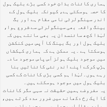
ہماری کائنات بذاتِ خود کسی بڑے بلیک ہول
کا حصہ ہوسکتی ہے، کیونکہ بلیک ہول کے
اندر سینگولرٹی نامی مقام ہے اور بگ
بینگ واقعہ بھی سینگولرٹی سے شروع ہوا،
لہٰذا کچھ سائنسدان یہ بھی مانتے ہیں کہ
بلیک ہول اور بگ بینگ کا آپس میں کنکشن
ہوسکتا ہے ۔یہ ممکن ہے کہ ہماری کہکشاں
میں موجود بلیک ہولز آس پاس موجود مادہ
ہڑپ کرکے اپنے اندر نئی کائناتیں بنا
رہے ہوں۔لہٰذا ہم کسی بڑی کائنات کے کسی
بلیک ہول میں موجود ہوسکتے ہیں۔
یہ مفروضے ہمیں حقیقت نہ سہی مگر کائنات
کا ایک رخ دکھانے میں ضرور مدد کرتے ہیں،
ہماری مثال اس مچھلی سی ہے جو زمان و