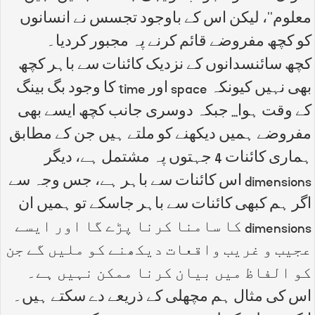
معلوم''، لیکن اس کے باوجود تجسس نے انسانوں
کو کچھ مفروضے قائم کرنے پہ مجبور کردیا۔
کچھ سائنسدانوں کے نزدیک کائنات سے باہر کچھ
بھی نہیں کیونکہ space اور time کا وجود بگ بینگ
کے وقت ہوا... جبکہ دوسری جانب کچھ ایسے بھی
مفروضے ہمیں دیکھنے کو ملتے ہیں جن کے مطابق
ہماری کائنات 4 جہتوں پہ مشتمل ہے، دیگر
dimensions اس کائنات سے باہر ہے، جس وجہ سے
اگر ہم کبھی کائنات سے باہر جاسکے تو ہمیں ان
dimensions کا سامنا کرنا پڑے گا اور ایسے
عجیب و غریب واقعات دیکھنے کو ملیں گے جن
کو الفاظ میں بیان کرنا ممکن نہیں ہے۔
اس کی مثال ہم مچھلی کے ذریعے دے سکتے ہیں۔