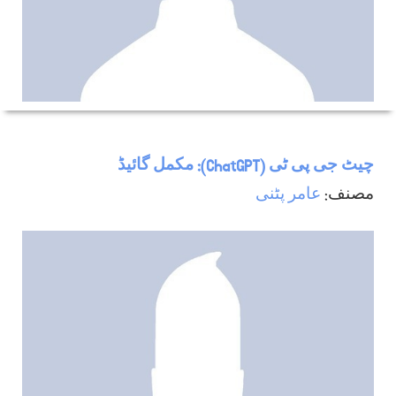
چیٹ جی پی ٹی (ChatGPT): مکمل گائیڈ
مصنف:
عامر پٹنی