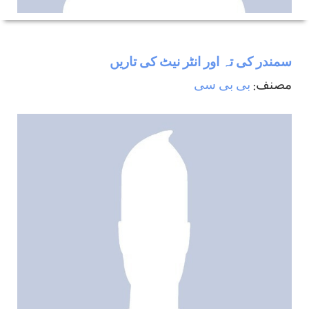
سمندر كی تہ اور انٹر نيٹ كی تاريں
مصنف:
بی بی سی