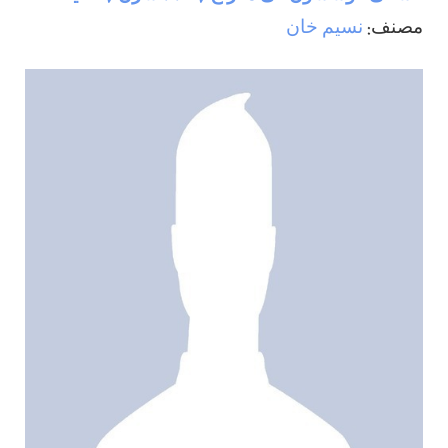
مصنف:
نسيم خان