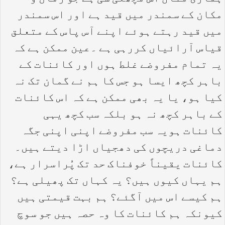
مکان کے سمندر میں قید ہے اور اس سمندر
میں قید رہتے ہوئے اپنے آس پاس کے متعلق
قیاس آرائیاں کررہی ہے ۔عین ممکن ہے کہ
یہ تمام مفروضے غلط ہوں اور کائنات کے
باہر کچھ ایسا ہو جس کا ہم نے گمان تک نہ
کیا ہو، یا یہ بھی ممکن ہے کہ اس کائنات
کے باہر کچھ نہ ہو بلکہ سب کچھ یہی
کائنات ہویہ سب مفروضے اپنی اپنی جگہ
دماغی دریچوں کی دھجیاں اڑا دیتے ہیں۔
کائنات یقیناً خوفناک حد تک پُراسرار ہے،
ہم یہاں کیوں ہیں؟ یہ کہاں تک پھیلی ہے؟
ہم کیسے اس میں آگئے؟ ہم بہت قیمتی ہیں
کیونکہ ہم کائنات کا وہ حصہ ہیں جو سوچ