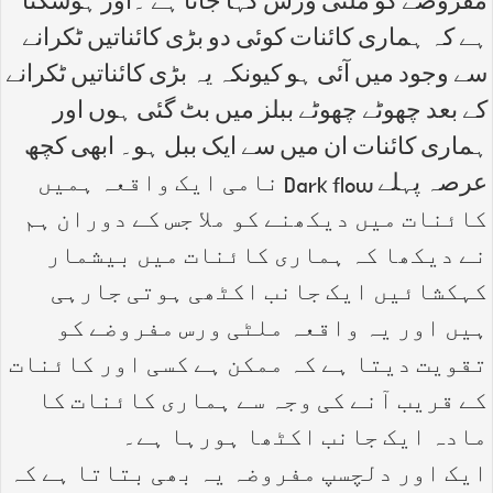
مفروضے کو ملٹی ورس کہا جاتا ہے ۔اور ہوسکتا
ہے کہ ہماری کائنات کوئی دو بڑی کائناتیں ٹکرانے
سے وجود میں آئی ہو کیونکہ یہ بڑی کائناتیں ٹکرانے
کے بعد چھوٹے چھوٹے ببلز میں بٹ گئی ہوں اور
ہماری کائنات ان میں سے ایک ببل ہو۔ ابھی کچھ
عرصہ پہلے Dark flow نامی ایک واقعہ ہمیں
کائنات میں دیکھنے کو ملا جس کے دوران ہم
نے دیکھا کہ ہماری کائنات میں بیشمار
کہکشائیں ایک جانب اکٹھی ہوتی جارہی
ہیں اور یہ واقعہ ملٹی ورس مفروضے کو
تقویت دیتا ہے کہ ممکن ہے کسی اور کائنات
کے قریب آنے کی وجہ سے ہماری کائنات کا
مادہ ایک جانب اکٹھا ہورہا ہے۔
ایک اور دلچسپ مفروضہ یہ بھی بتاتا ہے کہ