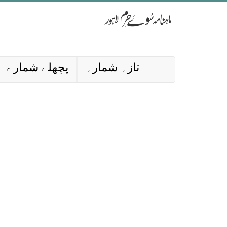
تازہ شمارہ
پچھلے شمارے
ب