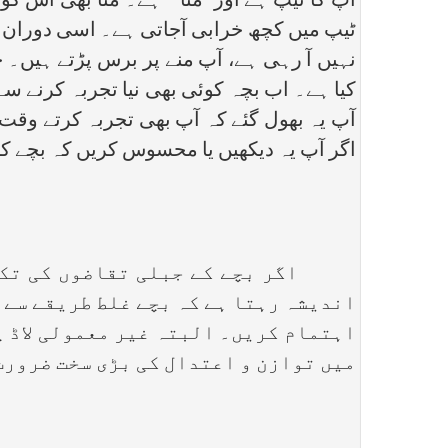
آپ کا ٹیپ ہے اور ‘‘منا’’ ہے۔ منا بھی اس 
ٹیپ میں کچھ خرابی آجاتی ہے۔ اسی دوران م
نہیں آ رہی ہے، آپ منے پر برس پڑتے ہیں۔ 
کیا ہے۔ اب بچہ کوئی بھی نیا تجربہ کرنے سے
آپ یہ بھول گئے کہ آپ بھی تجربہ کرتے وقت
اگر آپ یہ دیکھیں یا محسوس کریں کہ بچے کا
اگر بچے کے جبلی تقاضوں کی تکمیل 
اندیشہ رہتا ہے کہ بچے غلط طریقے سے 
اہتمام کریں۔ البتہ غیر معمولی لاڈ پ
میں توازن و اعتدال کی بڑی سخت ضرورت