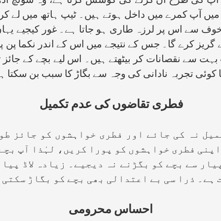
کو آپ کی طرح آن کرنے کی کوشش کرتا ہے، وہ سوئچ ادھر 
یں آپ کمرے میں داخل ہوتے ہیں۔ ٹیپ ہاتھ میں لے کر آ
خوف سے اس پر لرزہ طاری ہو جاتا ہے۔ غور کیجیے یہاں
 گریز کرے گا۔ جس کے نتیجے میں اس کے اندر نکما پن پی
 بہت سے نقصانات کر بیٹھتے ہیں۔ اس لیے بچے کے جائ
 کوئی تجربہ نادانی کی وجہ سے بگاڑ کا سبب بن سکتا 
فطری تقاضوں کی عدم تکمیل
نہ کی جائے اور فطری خواہشوں کو جائز طور پ
اپنی فطری خواہشوں کو پورا کریں، لہٰذا آپ بچے
یار سے بچے کو بگڑنے نہ دیجیے۔ زیادہ لاڈ پیار
 ہے۔ ذرا سی بے اعتدالی بھی بچے کو بگاڑ سکتی 
احساس محرومی