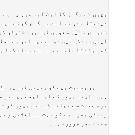
بچوں کے بگاڑ کا ایک اہم سبب یہ ہے 
دیکھتا ہے، تو اسے وہ کام کرنے میں 
شعور ی و غیر شعوری طور پر اختیار کر
اپنی زندگی میں دو رخے پن اور بے عمل
کسی بڑے کا غلط نمونہ سامنے آ سکتا ہ
بری صحبت بچے کو یقینی طور پر بگاڑ 
ہیں۔ اپنے بچوں کے لیے اچھے ہم عمر 
بری صحبت سے بچانے کے لیے بچوں کو ت
زندگی بھی بچے کو بہت سے اخلاقی و ذ
صحبت بھی ضروری ہے۔