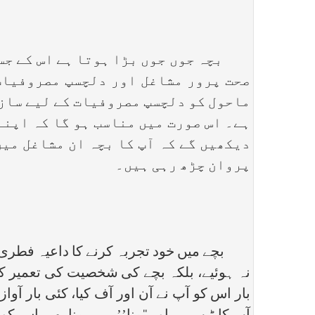
بچہ جوں جوں بڑا ہوتا ہے اس کے جسما
صحت پرور مشاغل اور دلچسپ مصروفیات
ماحول کو دلچسپ مصروفیات کے لیے سازگ
ہے۔ اس صورت میں مناسب ہو گا کہ اپنے
دیکھیں گے کہ آپ کا بچہ ان مشاغل میں
پروان چڑھ رہی ہیں۔
بچے میں خود تجربہ کرنے کا داعیہ فطری طو
نہ ہوئیے، بلکہ بچے کی شخصیت کی تعمیر کے 
بار اس کو آپ نے آن اور آف کیا، کئی بار آو