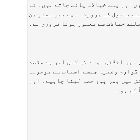
اور پست خیالات پائے جاتے ہوں۔ تو
سے ماحول کے پروردہ بچے میں سفلی پن
بلند خیالات سے معمور ہونا ضروری ہے۔
یں اخلاقی مواد کی کمی اور بے مقصد
 گواری وغیرہ جیسے اسباب سے موجودہ
شش میں بھر پور حصہ لینا چاہیے۔ اور
 کم ہوں۔