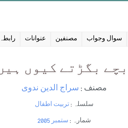
سوال وجواب
مصنفین
عنوانات
رابطہ 
چے بگڑتے کیوں ہیں
مصنف :
سراج الدین ندوی
سلسلہ :
تربیت اطفال
شمارہ :
ستمبر 2005