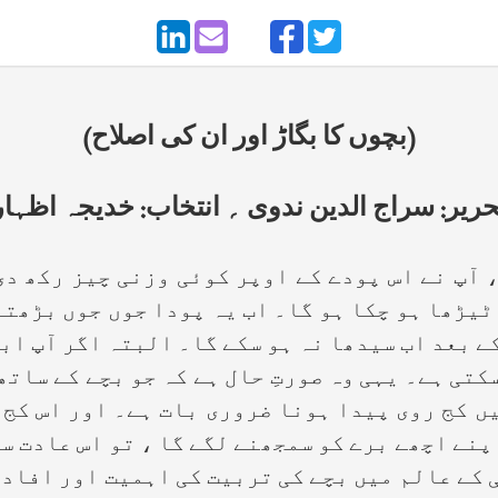
(بچوں کا بگاڑ اور ان کی اصلاح)
حریر: سراج الدین ندوی ؍ انتخاب: خدیجہ اظہار
 نے اس پودے کے اوپر کوئی وزنی چیز رکھ دی۔ 
ٹیڑھا ہو چکا ہو گا۔ اب یہ پودا جوں جوں بڑھتا
ے بعد اب سیدھا نہ ہو سکے گا۔ البتہ اگر آپ ابھ
کتی ہے۔ یہی وہ صورتِ حال ہے کہ جو بچے کے ساتھ
ں کج روی پیدا ہونا ضروری بات ہے۔ اور اس کج 
پنے اچھے برے کو سمجھنے لگے گا ، تو اس عادت س
 کے عالم میں بچے کی تربیت کی اہمیت اور افادی