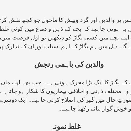
پر والدین اور گرد وپیش کا ماحول جو کچھ نقش کرتا
ش یہ ہونی چاہیے کہ بچے کے ذہن و دماغ میں کوئی غل
اپنے بچے میں کسی بگاڑ کو دیکھیں تو اول فرصت میں،
ے گا۔ ذیل میں ہم بگاڑ کے اہم اسباب اور ان کے تدارک
والدین کی باہمی رنجش
کے بگاڑ کا ایک بڑا محرک ہوتی ہے۔ جب بچہ اپنے ماں باپ
تو وہ مختلف ذہنی و اخلاقی بیماریوں کا شکار ہو جاتا ہ
صورتِ حال میں گھر کی اصلاح کرنی چاہیے۔ ایک دوسرے ک
 خوش گوار بنائے رکھنا چاہیے۔
غلط نمونہ