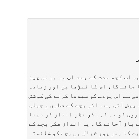
اب کچھ مدت کے بعد آپ وہ وزنی چیز
 جائے گا، اس کا ٹیڑھا پن اور زیادہ
ی سے اس پودے کو سیدھا کرنے کی کوشش
 پیش آتی ہے۔ اگر بچے کے فطری و جبلی
روی کو یہ کہہ کر نظر انداز کر دینا
ے باز آجائے گا۔ یہ انداز فکر بچے کے
ت کا بھر پور خیال ہی بچے کو شائستہ