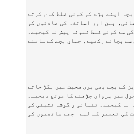
بچہ اپنے بڑے کو کوئی غلط کام کرتے
ھائی، بہن اور اساتذہ کی عادتوں کو
گی سے کوئی غلط نمونہ پیش نہ کیجیے۔
 سے بچائے رکھیے، جہاں بچے کے سامنے
 کے بچے بھی بری صحبت میں بگڑ جاتے
ول میں پروان چڑھنے کا موقع دیجیے۔
 نہ کیجیے۔ تنہائی و گوشہ نشینی کی
ت کی تعمیر کے لیے اچھے ساتھیوں کی