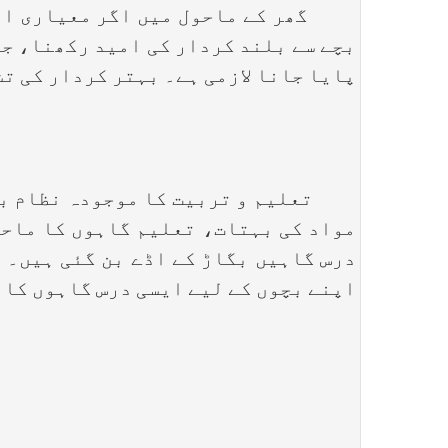
گھر کے ماحول میں اگر معیاری اور ا
بچے سے بلند کردار کی امید رکھنا، جو
پایا جانا لازمی ہے۔ بہتر کردار کی تش
تعلیم و تربیت کا موجودہ نظام بچوں 
مواد کی بہتات، تعلیم گاہوں کا ماحو
درس گاہیں بگاڑ کے اڈے بن گئی ہیں۔ ہ
اپنے بچوں کے لیے ایسی درس گاہوں کا 