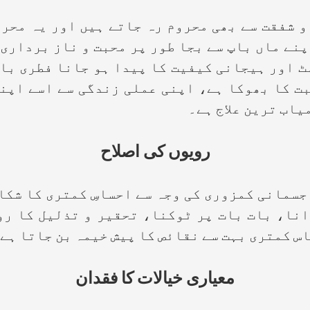
قت سے بھی محروم رہ جاتے ہیں اور یہ محرومی
نے ماں باپ سے بجا طور پر محبت و ناز برداری 
ٹ اور ہیجانی کیفیت کا پیدا ہو جانا فطری با
ت کا بھوکا ہے، اپنی عملی زندگی سے اسے اپنے
یاب ترین علاج ہے۔
رویوں کی اصلاح
نی کمزوری کی وجہ سے احساسِ کمتری کا شکار 
انا، بات بات پر ٹوکنا، تحقیر و تذلیل کا ر
اس کمتری بہت سے نقائص کا پیش خیمہ بن جاتا ہے
معیاری خیالات کا فقدان