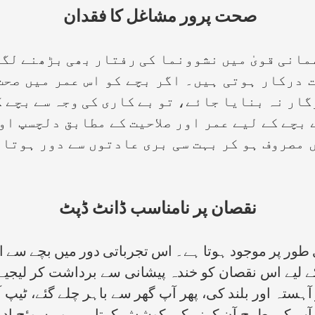
صحت پرور مشاغل کا فقدان
نی قویٰ میں نشوونما کی رفتار بھی بڑھنے لگتی
 درکار ہوتی ہیں۔ اگر بچے کو اس عمر میں صحت
ار نہ بنایا جائے، تو بے کاری کی وجہ سے بچے 
 بچے کے لیے عمر اور صلاحیت کے مطابق دلچسپ ا
 مصروف ہو کر بہت سی بری عادتوں سے دور ہوتا 
نقصان پر نامناسب ڈانٹ ڈپٹ
ر پر موجود ہوتا ہے۔ اس تجرباتی دور میں بچے سے اگر
لیے اس نقصان کو خندہ پیشانی سے برداشت کر لیجیے مثل
از آہستہ اور بلند کی، پھر آپ گھر سے باہر چلے گئے، ٹی