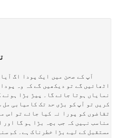
ت
آپ کے صحن میں ایک پودا اگ آیا، آپ
اٹھائیں گے تو دیکھیں گے کہ وہ پودا 
نمایاں ہوتا جائے گا۔ پیڑ بڑا ہونے ک
کریں تو آپ کو بڑی حد تک کامیابی مل س
تقاضوں کو پورا نہ کیا جائے تو اس می
مناسب نہیں کہ جب بچہ بڑا ہو گا اور ا
مستقبل کے لیے بڑا خطرناک ہے۔ کم سنی