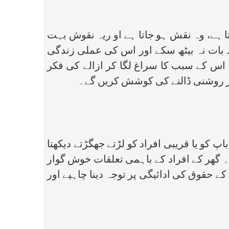
 ہے، وہ نقش ہو جاتا ہے او ریہ نقوش بہت
ط بات نہ بیٹھ سکے اور اس کی عملی زندگی
 اس کے سبب کا سراغ لگا کر ازالے کی فکر
 پر روشنی ڈالنے کی کوشش کریں گے۔
 کو یا قریبی افراد کو لڑتے جھگڑتے دیکھتا
ے۔ گھر کے افراد کے باہمی تعلقات خوش گوار
ے حقوق کی ادائیگی پر توجہ دینا چاہیے اور