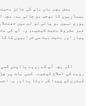
بعض بچے ماں باپ کی جائز محبت و شف
بیماریوں کا موجب بن جاتی ہے۔ بچہ اپ
پوری نہیں ہو پاتی تو اس میں جھنجلاہ
غیر مشروط محبت کیجیے، وہ آپ کی محب
پیار اور محبت بہت سی خرابیوں کا کام
اگر بچہ آپ کے رویے یااپنی کسی جسما
رویے کی اصلاح کیجیے۔ کسی بات پر چڑ
کمتری کو پیدا کر دیتا ہے اور یہ احس