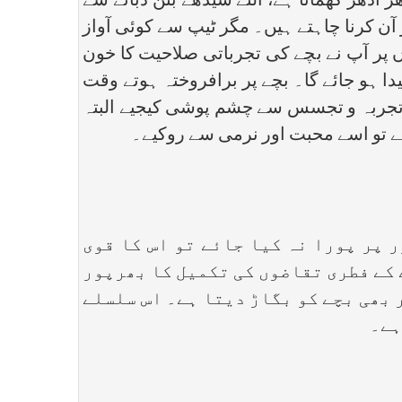
ادھر گھماتا ہے، الٹے سیدھے بٹن دبانے سے
ن کرنا چاہتے ہیں۔ مگر ٹیپ سے کوئی آواز
 پر آپ نے بچے کی تجرباتی صلاحیت کا خون
دا ہو جائے گا۔ بچے پر برافروختہ ہوتے وقت
ز تجربہ و تجسس سے چشم پوشی کیجیے البتہ
ہے تو اسے محبت اور نرمی سے روکیے۔
ر پورا نہ کیا جائے تو اس کا قوی
 کے فطری تقاضوں کی تکمیل کا بھرپور
 بھی بچے کو بگاڑ دیتا ہے۔ اس سلسلے
ہے۔