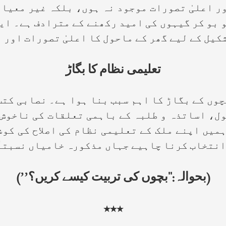
علیٰ تصورات موجود نہ ہوں، بلکہ غیر معیاری 
 بو کر گیہوں کی امید رکھنے کے مترادف ہے۔ ای
کیل کے لیے گھر کے ماحول کا اعلیٰ تصورات اور 
تعلیمی نظام کا بگاڑ
کے بگاڑ کا اہم سبب بنا ہوا ہے۔ نصابی کتب م
ل، اساتذہ و طلبہ کے باہمی تعلقات کی ناخوش
میں اپنے ملک کے تعلیمی نظام کی اصلاح کی کو
انتخاب کرنا چاہیے جہاں مذکورہ خامیاں نسبتاً
(بحوالہ:‘‘بچوں کی تربیت کیسے کریں؟’’)
٭٭٭