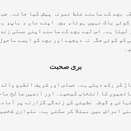
کہ بچے کے سامنے غلط نمونہ پیش کیا جائے۔ جب 
کوئی باک نہیں ہوتا، بچہ اپنے ماں ، باپ، ب
 لیتا ہے۔ اس لیے بچے کے سامنے اپنی عملی زند
ی کو کوئی جگہ نہ دیجیے اور بچے کو ایسے ماحول
و۔
بری صحبت
کر رکھ دیتی ہے۔ حساس اور شریف الطبع والدین
ساتھیوں کا انتخاب کیجیے۔ اور انھیں صالح ماح
نہائی و گوشہ نشینی کی زندگی گزارنے پر آمادہ
ہنی امراض میں مبتلا کر سکتی ہے۔ متوازن شخصی