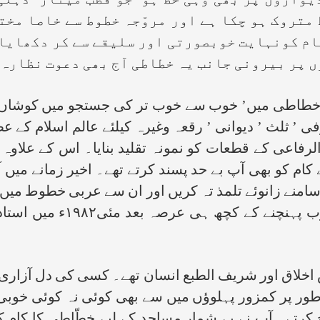
یواروں پر بھی وہی خط ہو’ جو قطب مینار’ دہلی
 متروک ہو چکا ہے اور مروّجہ خطوط سے خاصا مخت
ام کونہایت خوبصورتی اور سلیقے سے کر دکھایا۔ ا
 پر بیرونی جانب یہ خطاطی آج بھی دعوت نظارہ 
 میں’ خوب سے خوب تر کی جستجو میں کوشاں رہے
 ’ ثلث ’ دیوانی ’ رقعہ وغیرہ کیلئے عالم اسلام کے ع
ز الرفاعی کے قطعات کو نمونہ تقلید بنایا۔ اس کے عل
کام کو بھی آپ بے حد پسند کرتے تھے۔ اخیر زمانے می
سامنے زانوئے تلمذ تہ کریں اور ان سے عربی خطوط میں
کیوں کہ حافظ محمد یوسف کے
اق اور شریف الطبع انسان تھے۔ کسی کی دل آزاری آ
ور پر کمزور پہلوؤں میں سے بھی کوئی نہ کوئی خوبی