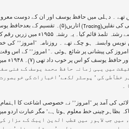
 ۔ دہلی میں حافظ یوسف اور ان کے دوست معروف
 کی نقلیں(
Tracing
) اتاریں(۵)۔ تقسیم کے بعدحا
 نویس وابستہ ہو چکے تھے ۔ روزنامہ ‘‘امروز’’ کی
وز کی پیشانی پر شائع ہوئی ۔‘‘ امروز’’ کے اس وقت ک
یقت میں یہی زمانہ حافظ محمد یوسف کے فنی سف
ر خطاّطی کی ’ پوسٹر لکھے’ اخبارات کی خوبصورت
 ۔
این لائی کی آمد پر ‘‘امروز’’ نے خصوصی اشاعت کا اہتم
ہ بظاہر چینی خط معلوم ہوتا ہے’ مگر عبارت اردو میں
عظم نے بھی آپ کی تعریف کی(۸)۔ ۹۷۶ ۱ء میں جب لاہور میں قطب الدین