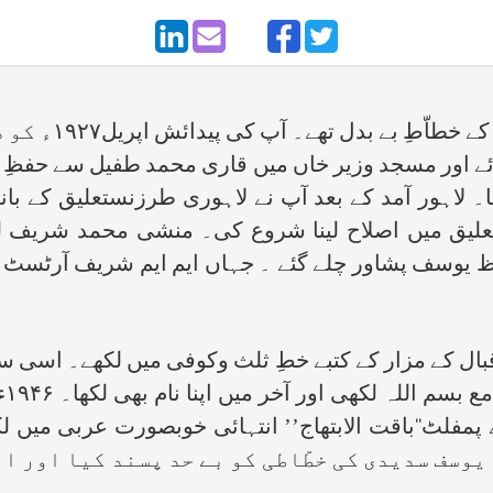
لے آئے اور مسجد وزیر خاں میں قاری محمد طفیل سے حف
 لاہور آمد کے بعد آپ نے لاہوری طرزنستعلیق کے بان
ق میں اصلاح لینا شروع کی۔ منشی محمد شریف لدھی
صاحبزادے تھے۔ ۱۹۴۴ء میں حافظ یوسف پشاور چلے گئے ۔ جہاں ایم ای
 اقبال کے مزار کے کتبے خطِ ثلث وکوفی میں لکھے۔ اسی س
کہ
یوسف سدیدی کی خطّاطی کو بے حد پسند کیا اور ان