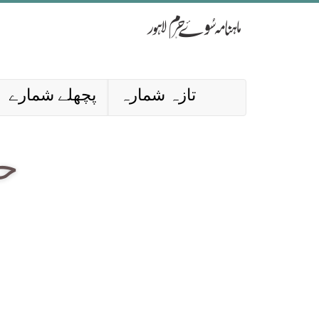
تازہ شمارہ
پچھلے شمارے
حا