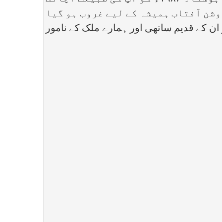
وشن آفتاب ہمیشہ کے لیے غروب ہو گیا
ں ہوئی (۱۲)۔ حافظ یوسف کے انتقال پر ان کے قدیم ساتھی اور ہمارے ملک کے نامور