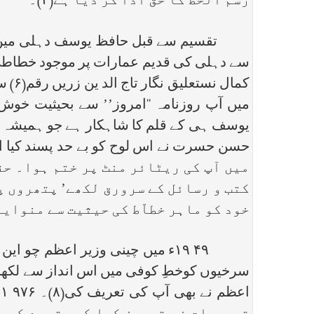
رسم الخط کا حق ادا کر دیا ہے(۴)۔’’
تقسیم سے قبل حافظ یوسف دہلی میں تھے
سے دہلی کی قدیم عمارات پر موجود خطاطی
میں آپ روزنامہ ‘‘امروز’’ سے بحیثیت خوش
یوسف ہی کے قلم کا شاہکار ہے جو ہمیشہ امر
میں آپ کی ریٹائر منٹ پر ختم ہوا۔ حق
کتب و رسائل کے سرورق لکھے’ پتھروں پ
خود کو ماہر خطاّط کی حیثیت سے منوایا
۴۹ ۱۹ء میں چینی وزیر اعظم چو 
سرخیوں کوخطِ کوفی میں اس انداز سے لکھاک
ا