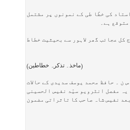
اد کی خطّا طی کے نمونوں پر مشتمل
 متوقع ہے۔
کل عجائب گھر لاہور سے بحیثیت خطاط
(ماخذ۔ تذکرہ خطاطین)
 ‘‘حافظ محمد یوسف سدیدی مرحوم’’از سیّد انور حسین نفیس رقم’ رسالہ سویرا لاہور’ ص۱۱’ س ن ۔ حافظ محمد یوسف سدیدی کے حالات
یہ مفصل انٹرویو سیّد نفیس الحسینی
بعد نفیس شاہ صاحب کا تاثراتی مضمون