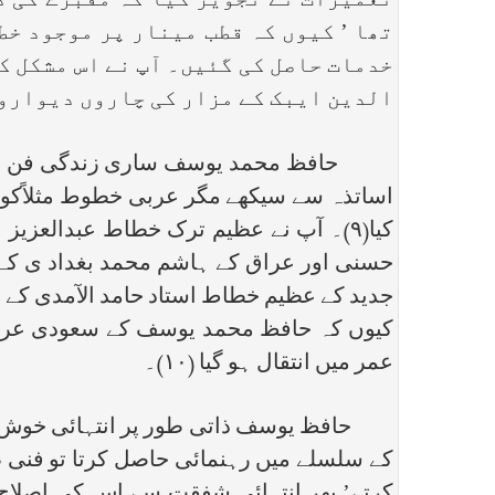
تعمیرات نے تجویز کیا کہ مقبرے کی د
تھا ’ کیوں کہ قطب مینار پر موجود خط
خدمات حاصل کی گئیں۔ آپ نے اس مشکل ک
الدین ایبک کے مزار کی چاروں دیواروں
حافظ محمد یوسف ساری زندگی فن خطاطی
اساتذہ سے سیکھے مگر عربی خطوط مثلاًکوفی
کیا(۹)۔ آپ نے عظیم ترک خطاط عبدالعزی
حسنی اور عراق کے ہاشم محمد بغداد ی کے 
جدید کے عظیم خطاط استاد حامد الآمدی کے 
عمر میں انتقال ہو گیا (۱۰)۔
حافظ یوسف ذاتی طور پر انتہائی خوش اخل
کے سلسلے میں رہنمائی حاصل کرتا تو فنی ط