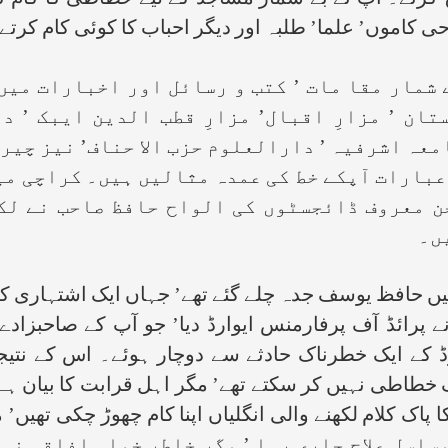
کرتے۔ آپ نے بے شمار مساجد کے لیے خطّاطی کا کام ک
 کاموں’ علما’ طلبہ اور دیگر احباب کا کوئی کام کرتے ت
ار مقا مات ’ کتب و رسائل اور اخبارات میں م
تان ’ مزارِ اقبال’ مزارِ قطب الدین ایبک ’ د
معہ اشرفیہ ’ دارالعلوم حزب الا حناف’ نیز چیرن
 عبارات آپکے خط کی عمدہ مثالیں ہیں۔ کراچی م
جن معروف ڈائجسٹوں کی الواح حافظ صاحب نے لکھ
ں۔
روز’’ سے ریٹائر منٹ کے بعد۱۹۸۱ء میں حافظ یوسف جدہ چلے گئے تھے’ جہاں
کستان نے پرائڈ آف پرفارمنس ایوارڈ دیا’ جو آپ کے صاحب
وڈ کے ایک خطرناک حادثے سے دوچار ہوئے۔ اس کے نتیجے
طاطی نہیں کر سکتے تھے’ مگر اہل قرابت کا بیان ہے
 کا پاک کلام لکھنے والی انگلیاں اپنا کام چھوڑ چکی تھی