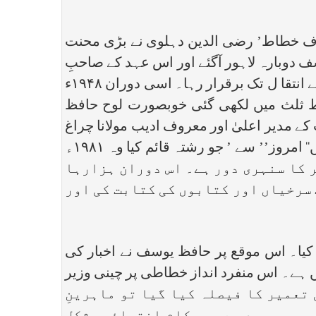
 خطاط’ رضی الدین دہلوی نے بڑی محنت
فظ یوسف دوبارہ لاہور آگئے اور اس عہد کے صاحبِ
کمال نستعلیق نگار تاج الد ین زریں رقم(۶) سے رشتہ تلمذ قائم کیا۔ یہ رشتہ ۱۹۵۵ء میں زریں رقم کے انتقا ل تک برقرار رہا۔ اسی دوران ۱۹۴۸ء
 خط ثلث میں لکھی گئی خوبصورت لوح حافظ
ے مدیر اعلیٰ اور معروف ادیب مولانا چراغ
حسن حسرت نے اس لوح کو بے حد پسند کیا اور حافظ یوسف کو اس پر خوب داد تھی (۷)۔ ۱۹۴۸ء میں‘‘ امروز’’ سے ’ جو رشتہ قائم کیا وہ ۱۹۸۱ء
ر کا سنہری دور ہے۔ اس دوران ہزارہا
 سرخیاں اور کتابوں کی کتابت کی اور
ام کیا۔ اس موقع پر حافظ یوسف نے اخبار کی
 ہے۔ اس منفرد انداز خطاطی پر چینی وزیر
 ایبک کے مزار کی تعمیر کا فیصلہ کیا گیا تو ماہرینِ