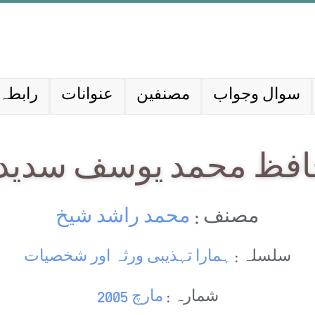
سوال وجواب
مصنفین
عنوانات
رابطہ 
فظ محمد یوسف سدید
مصنف :
محمد راشد شیخ
سلسلہ :
ہمارا تہذیبی ورثہ اور شخصیات
شمارہ :
مارچ 2005