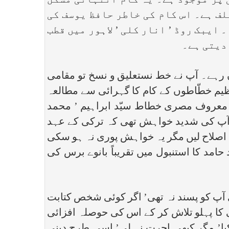
 پر موجود ہے۔ یہ کام انتہائی مشکل
لف ہے۔ اس کام کی خاطر حافظ یوسف کی
یبک روڈ ’ انار کلی ’ لاہور میں قطب
دیتی ہے۔
۔ آپ نے خط نستعلیق و نسخ تو مقامی
ظیم خطّاطوں کے کام کا گہرائی سے مطالعہ
اوہ معروف مصری خطاط سیّد ابراہیم ’ محمد
ں آپ کی شدید خواہش تھی کہ ترکی کے عہد
 اصلاح لیں مگر یہ خواہش پوری نہ ہو سکی
 سعودی عرب پہنچنے کے کچھ ہی عرصہ بعد مئی۱۹۸۲ء میں استاد حامد کا استنبول میں تقریباً بانوے برس کی
پ کو پسند نہ تھی’ اگر کوئی شخص کتابت
 کا پہلو تلاش کر کے اس کی حوصلہ افزائی