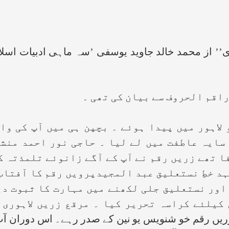
اج الدین زرّیں رقم ۱۱’اکتوبر۱۹۰۶ء کو لاہور میں پیدا ہوئے ۔ بچپ
سایہ عاطفت میں لے لیا ۔ حاجی نور احمد منشی
صفا تھے زریں رقم نے آپ کے آگے زانوئے تلمذتہ ک
د خطِ نستعلیق عبد المجیدپرویں رقم کا آفتاب
 کیلئے کراسہ تحریر کیا ۔ مرقع زریں لاہوری 
کتاب ہے۔ ۱۹۳۹ء سے ۱۹۴۸ء تک زریں رقم خو شنویس یو نین کے صدر رہے۔