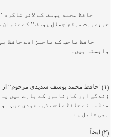
حافظ محمد یوسف کے لائق شاگرد ’ مع
خوبصورت مرقع‘‘جمالِ یوسف’’ کے عنوان 
حافظ صاحب کے صاحبزادے حافظ بہارِ م
وابستہ ہیں۔
زندگی اور کارناموں کے بارے میں یہ 
مدظلہ نے حافظ صاحب کی سعودی عرب روا
بھی شامل ہے۔
(۲) ایضاً