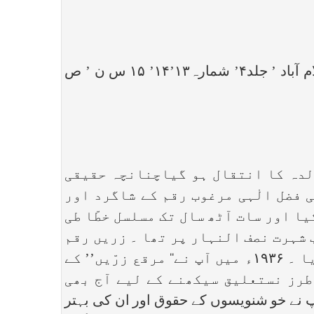
(۴) ‘‘استاد محترم حافظ محمد یوسف سدیدی’’ از محمد خالد جاوید یوسفی ’سہ ماہی ادبیات اسلام آباد ’ جلد۴’ شمارہ۱۳’۱۴’ ۱۵ س ن ’ ص
ن ہی میں آپ کی والدہ کا انتقال ہو گیاچنانچہ حقیقی
 فضل الٰہی مرغوب رقم کے شاگرد اور
یا اور سات آٹھ سال تک مسلسل خطّا طی
 شہرت نصف النہار پر تھا ۔ زریں رقم
نے بھی طرز پروینی ہی کی پیروی کی ۔ اور نستعلیق جلی لکھنے میں مہارت کا ثبوت دیا ۔ ۱۹۳۶ء میں آپ نے‘‘ مرقع زرّیں’’ کے
طرز نستعلیق سیکھنے کے لیے آج بھی
 اس دوران آپ نے خو شنویسوں کے حقوق اور ان کی بہتر