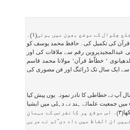
حافظ محمد یوسف سدیدی ہمارے عہد کے خطاّطِ بے بدل تھے۔ آپ کی پیدائش اپریل۱۹۲۷ء کو ضلع چکوال کے موضع بھون میں ہوئی(۱)۔
ظِ قرآن کی تکمیل کی۔ حافظ محمد یوسف کو
ی عبدالمجیدپروین رقم سے ملاقات کی اور
انوی ’ خطاّط قرآن’ مولانا محمد قاسم
م شریف آرٹسٹ سے ایک سال تک ڈرائنگ اور فن مصوری کی
ال آپ نے خطاطی کا نادر نمونہ یوں پیش کیا
 چاول کے ایک دانے پر مکمل سورۂ فاتحہ مع بسم اللہ لکھی اور آخر میں اپنا نام بھی لکھا۔ ۱۹۴۶ء میں جمعیت علمائے ہند نے دہلی میں ایشیا
کانفرنس کا انعقاد کیا۔ اس موقعہ پر آپ نے پمفلٹ‘‘باقت الابتھاج’’ انتہائی خوبصورت عربی میں لکھا(۳)۔ اس موقع پر کانفرنس کے مہمانِ
ہیں ان الفاظ میں داد دی‘‘تم نے عربی