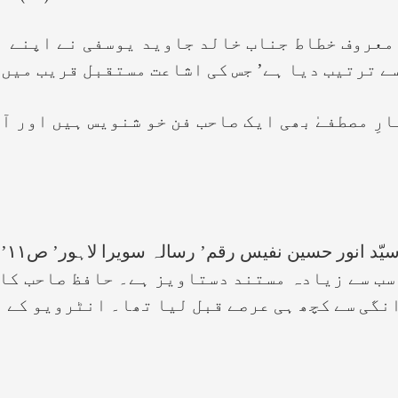
روف خطاط جناب خالد جاوید یوسفی نے اپنے است
سے ترتیب دیا ہے’ جس کی اشاعت مستقبل قریب میں
صطفےٰ بھی ایک صاحب فن خو شنویس ہیں اور آج 
(۱)
سب سے زیادہ مستند دستاویز ہے۔ حافظ صاحب کا 
نگی سے کچھ ہی عرصے قبل لیا تھا۔ انٹرویو کے 