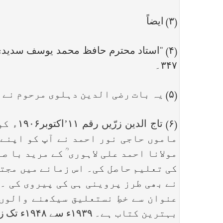
(۳) ایضاً
۳۴۷۔
(۵) یہ بات رضی الدین دہلوی مرحوم نے راقم الحروف سے بیان کی تھی ۔
(۶) ت
ماموں حاجی نور احمد نے آپ کو اپنے 
مولانا احمد علی لاہوری ؒ کے مرید با 
کی تعلیم حاصل کی۔ اس زمانے میں مجتہ
عنوان سے خطِ نستعلیق سیکھنے والوں
بہترین 