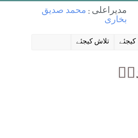
مدیراعلی :
محمد صدیق
بخاری
کیجئے
تلاش کیجئے
یؒ