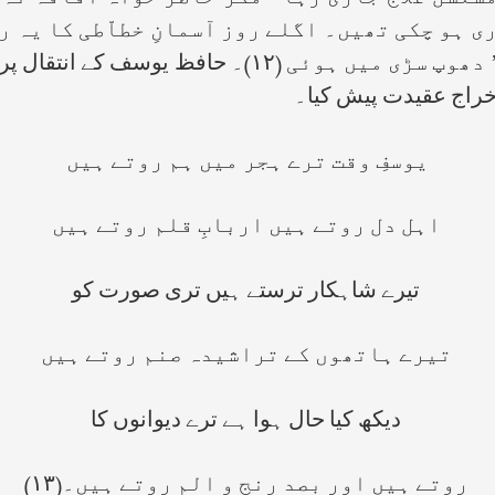
ی ہو چکی تھیں۔ اگلے روز آسمانِ خطاّطی کا یہ ر
۔ تدفین ساندہ کلاں لاہور کے قبرستان ’ دھوپ سڑی می
راج عقیدت پیش کیا۔
یوسفِ وقت ترے ہجر میں ہم روتے ہیں
اہل دل روتے ہیں اربابِ قلم روتے ہیں
تیرے شاہکار ترستے ہیں تری صورت کو
تیرے ہاتھوں کے تراشیدہ صنم روتے ہیں
دیکھ کیا حال ہوا ہے ترے دیوانوں کا
روتے ہیں اور بصد رنج و الم روتے ہیں۔(۱۳)