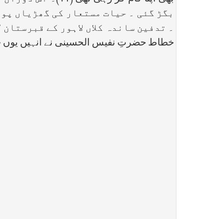
بگڑ گئی ۔ حیات مستعار کی گھڑیاں پور
خطاط حضرتِ نفیس الحسینی نے انہیں یوں خ