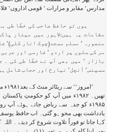
کرتے’ پھر انتہائی شفقت سے اس کی اصلاح 
مدارس’ مقابر و مزارات ’ قومی اداروں’ فلاحی
یوں تو حافظ صاحب کی خطّا طی بے شم
مقامات یہ ہیں:لاہور میں مینار پاکس
منصورہ ’ مسلم مسجد(چوک انار کلی)’ جا
مر کی سلوں پر اردو ’ فارسی اور عربی
بازار ’ میں بھی آپ نے خطّا طی کی ۔ 
سسپنس’ آنچل’ نیارخ اور حجاب شامل ہی
‘‘ام
تھیں۔ ۱۹۸۲ء میں آپ کو حکومتِ پا
۱۹۸۵ء کو جدہ سے ریاض جاتے ہوئے آپ ر
یادداشت بھی محو ہو گئی۔ اب حافظ یوسف خ
کہا جاتا تو فوراً تلاوت شروع کر دیتے ۔ اللہ