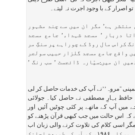
یا’ مگر کبھی اجرت نہ لی’ اسی طرح دینی
و اصرار کے با وجود اجرت نہ لیتے۔
نتشر ہے’ مگر ان میں سے چند مشہور
اتا دربار ’ مسجد شہداء’ جامع مسجد
گ کراس مال روڈ کے چوراہے پر سنگِ مر
یں واقع جامع مسجد گلزار حبیب سولجر
یں ان میں:سیّارہ ڈائجسٹ ’ سب رنگ ’
 ایک اشتہاری کمپنی ‘‘مروہ’’نے آپ کی خدمات حاصل کر لی
زادے حافظ بہارِ مصطفی نے حاصل کیا۔ جولائی
 میں آپ کے ماتھے پر کئی چوٹیں آئیں اور
 کہ اس حالت میں جب کبھی قرآن پڑھنے کو
ں’ مگر اسی کلام کی تلاوت کرنے والی زبان اب
بھی اپنا کام کر رہی تھی (۱۱)۔ اس دوران مسلسل علاج جاری رہا ’ مگر خاطر خواہ افاقہ نہ ہوسکا۔ ۱۹۸۶ء کو آپ کی طبیعت اچانک