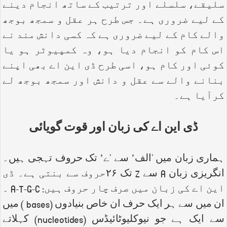
سلیقے، سلسلے اور ترتیب کے ساتھ انجام دینے
کے لیے ضروری ہے۔ جس طرح ہر عقل و سمجھ بوجھ
والے کام کے لیے ضروری ہے کہ کسی دانش مند نے
اس کام کو انجام دیا ہو، وہ کمپیوٹر ہو یا
کوئی اور کام ہو، اسی طرح ڈی این اے بھی اپنے
بنانے والے سے عقل و دانش اور سمجھ بوجھ لے
کرآیا ہے۔
ڈی این اے کی زبان اور قوت گویائی
ہماری زبان میں ‘الف’ سے ‘ے’ تک حروف تہجی ہیں۔
انگریزی زبان
A
سے
Z
تک ۲۶حروف سے بنتی ہے۔ ڈی
این اے کی زبان میں صرف چار حروف ہیں:
A-T-G-C
۔
ان میں سے ہر ایک حرف ان خاص بنیادوں (
bases
) میں
سے ایک ہے جو نیوکلیوٹائیڈس (
nucleotides
) کہلاتے