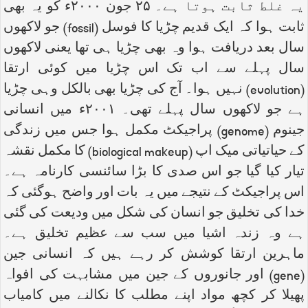
یہ غلط ثابت ہوتا ہے۔ ۲۵ جون ۲۰۰۰ء کو یہ بھی
ثابت ہوا کہ ایک قدیم چڑیا کا فوسل (
fossil
) جو لاکھوں
سال بعد دریافت ہوا وہ بھی چڑیا ہی تھا یعنی لاکھوں
سال پہلے سے اب تک اس چڑیا میں کوئی ارتقا
(
evolution
) نہیں ہوا۔ آج کی چڑیا بھی بالکل وہی چڑیا
ہے جو لاکھوں سال پہلے تھی۔ ۲۰۰۱ء میں انسانی
جینوم (
genome
) پراجیکٹ مکمل ہوا جس میں زندگی
کے حیاتیاتی میک اپ (
biological makeup
) کا مکمل نقشہ
تیار کیا گیا جو اس صدی کا بڑا سائنسی کارنامہ ہے۔
اس پراجیکٹ کے نتیجے میں یہ بات اور واضح ہوگئی کہ
خدا کی تخلیق جو انسان کی شکل میں ودیعت کی گئی
ہے وہ زندہ اشیا میں سب سے عظیم تخلیق ہے۔
ماہرین ارتقا کوشش کر رہے ہیں کہ انسانی جین
(
gene
) اور جانوروں کے جین میں مشابہت کی افواہ
پھیلا کر کچھ مواد اپنے مطلب کا نکالنے میں کامیاب