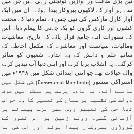
تین بڑی طاقت ور آوازیں گونجتی رہی ہیں جن میں
سے ہر آواز کے لاکھوں پیروکار پیدا ہوئے۔ ان میں ایک
آواز کارل مارکس کی تھی جس نے تمام دنیا کے محنت
کشوں اور کاری گروں کو یک جہتی کا پیغام دیا۔ اس
کے تصورات اتنے جامع قرار پائے کہ تاریخ، معاشیات
ومالیات، سیاست اور معاشرے کے مکمل احاطے کے
ساتھ علم و دانش کے بے اندازہ شعبوں کو متاثر
کرگئے۔ یہ انقلاب برپا کرنے اور اپنی دنیا آپ تبدیل کرنے
والے خیالات تھے جو اپنی ابتدائی شکل میں ۱۹۴۸ء میں
اشتراکی منشور (
Communist Manifesto
) کی شکل میں
سامنے آئے۔ یہ مادہ پرست پس منظر میں صرف
دولت کی تقسیم پر سماج کی تعمیر کا وہ خواب
تھا جس کی تعبیر روس میں بڑے پیمانے پر
آزمائی گئی۔ روئے زمین پر اس تصور کے
کروڑوں پیروکار پیدا ہوئے اور اس کی ہم