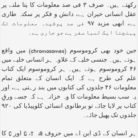
رکھتے ہیں۔ صرف ۳ فی صد معلومات کا پتا ملنے پر
عقل انسانی حیران ہے، دانش و فکر پر سکتہ طاری
ہے، ابھی مزید ۹۷ فی صد پوشیدہ معلومات تک
پہنچنا ایک لمبا سفر ہے جو جاری ہے۔
جین خود بھی کروموسوم (
chromosomes
) میں واقع
ہوتے ہیں۔ جنسی خلیے کے علاوہ ہر انسانی خلیے میں
۴۶ کروموسوم ہوتے ہیں۔ ہر کروموسوم ایک کتاب
علم کی طرح ہے کہ ایک انسان کے متعلق تمام
معلومات ۴۶ جلدوں کی کتابوں میں بند رہتی ہے، اور
یہ سب بسیط معلومات کا وہ خزانہ ہے کہ جسے ورقِ
کتاب پر لایا جائے تو برطانوی انسائی کلوپیڈیا کی ۹۲۰
جلدوں تک پھیل جائے۔
ہر انسان کے ڈی این اے میں حروف
A
،
T
،
G
اور
C
کا