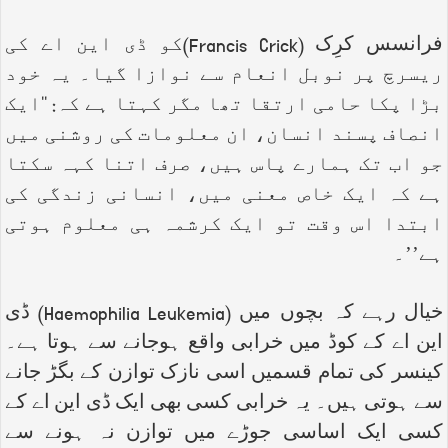
فرانسس کرِک (
Francis Crick
)کو ڈی این اے کی
ریسرچ پر نوبل انعام سے نوازا گیا۔ یہ خود
بڑا پکا حامی ارتقا تھا مگر کہتا ہے کہ: ‘‘ایک
انصاف پسند انسان، ان معلومات کی روشنی میں
جو اب تک ہمارے پاس ہیں، صرف اتنا کہہ سکتا
ہے کہ ایک خاص معنی میں، انسانی زندگی کی
ابتدا اس وقت تو ایک کرشمہ ہی معلوم ہوتی
ہے’’۔
خیال رہے کہ بچوں میں (
Haemophilia Leukemia
) ڈی
این اے کے کوڈ میں خرابی واقع ہوجانے سے ہوتا ہے۔
کینسر کی تمام قسمیں اسی نازک توازن کے بگڑ جانے
سے ہوتی ہیں۔ یہ خرابی کسی بھی ایک ڈی این اے کے
کسی ایک اساسی جوڑے میں توازن نہ ہونے سے