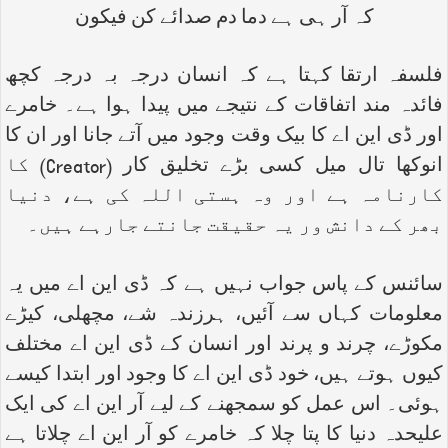
کہ آر ہی ہے دما دم صدائے کن فیکون
فلسفہ ارتقا کہتا ہے کہ انسان درجہ بہ درجہ کچھ
فائدہ مند اتفاقات کے نتیجے میں پیدا ہوا ہے۔ خامرے
اور ڈی این اے کا بیک وقت وجود میں آتے جانا اور ان کا
انوکھا تال میل کسی بڑے تخلیق کار (
Creator
) کا
کارنامہ ہے اور وہ ہستی اللہ کی ہے، دنیا
بھر کے دانش ور یہ حقیقت جانتے جارہے ہیں۔
سائنس کے پاس جواب نہیں ہے کہ ڈی این اے میں یہ
معلومات کہاں سے آئیں، ہرزندہ شے، مچھلی، کیڑے
مکوڑے، چرند و پرند اور انسان کے ڈی این اے مختلف
کیوں ہوتے ہیں، خود ڈی این اے کا وجود اور ابتدا کیسے
ہوئی۔ اس عمل کو سمجھنے کے لیے آر این اے کی ایک
علیحدہ دنیا کا پتا چلا کہ خامرے کو آر این اے چلاتا ہے