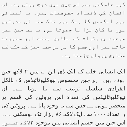
کہی جاسکتی ہے، اس جین میں درج ہوتی ہے۔ اب
انسان کی لاتعداد خصوصیات ہیں۔ یہ لمبائی
ہو، آنکھوں کا رنگ ہو، ناک منہ کی ندرتیں
ہوں یا کان بڑا یا چھوٹا ہو، یہ سب جین میں
موجود پروگرام کے مطابق بنتے اور سنورتے
جاتے ہیں اور جسم کا ہر ہر حصہ جین کے حکم کے
مطابق پروان چڑھتا ہے۔
ایک انسانی خلیے کے ایک ڈی این اے میں ۲ لاکھ جین
ہوتے ہیں۔ ہر جین مخصوص نیوکلیوٹائیڈس کے بالکل
انفرادی سلسلۂ ترتیب سے بنا ہوتا ہے۔ ان
نیوکلیوٹائیڈس کی تعداد اس پروٹین کی قسم پر
منحصر ہوتی ہے جس سے یہ وجود پاتا ہے۔ پروٹین کی
یہ تعداد ۱۰۰۰ سے ایک لاکھ ۸۶ ہزار تک ہوسکتی ہے۔
اس جین میں جسم انسانی میں موجود ۲لاکھ قسموں