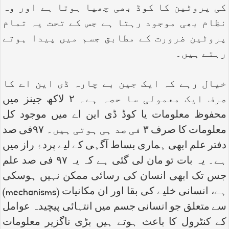
کی پروٹین کا کوڈ بھی چھپا ہوتا ہے اور وہ
نظام بھی موجود رہتا ہے جس کے تحت یہ تمام
پروٹین ضرورت کے مطابق جسم میں پیدا ہوتے
رہتے ہیں۔
خیال رہے کہ ایک جین بے چارہ ڈی این اے کا
صرف ایک معمولی سا حصہ ہے۔ ۲ لاکھ جینز میں
محفوظ معلومات یا کوڈ ڈی این اے میں موجود کل
معلومات کا صرف ۳ فی صد ہی ہوتی ہیں۔ ۹۷فی صد
دفتر علم ابھی ہماری بساط آگہی کے لیے پردۂ راز میں
ہے۔ یہ بات تو مان لی گئی ہے کہ یہ ۹۷ فی صد علم
جس تک ابھی انسان کی رسائی ممکن نہیں ہوسکی
ہے، انسانی خلیے کی بقا اور ان مکانیات (
mechanisms
)
سے متعلق جو انسانی جسم میں انتہائی پیچیدہ عوامل
کے کنٹرول کا باعث ہوتے ہیں بڑی ناگزیر معلومات