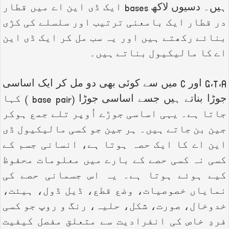
ہیں۔ دسیوں لاکھ
bases
ایک ڈی این اے میں قطار
در قطار ایک بامعنی ترتیب اور سلسلے کی کڑی
بنائے رکھتے ہیں اور یہ سب مل کر ایک ڈی این
اے کا مالیکیول بناتے ہیں۔
A
،
T
،
G
اور
C
میں سے کوئی بھی دو مل کر ایک اساسی
جوڑا بناتے ہیں جسے اساسی جوڑا (
base pair
) کہا
جاتا ہے۔ یہی اساسی جوڑے اُوپر تلے جمع ہوکر
جین بن جاتے ہیں۔ ہر جین جو کسی مالیکیول ڈی
این اے کا ایک حصہ ہوتا ہے، انسانی جسم کے
کسی نہ کسی حصے کے بارے میں معلومات محفوظ
کیے ہوئے ہوتا ہے۔ یہ اس جسمانی حصے کی
نمایاں خصوصیات، وضع قطع، ڈیل ڈول، ہیئت،
خدوخال، صورت، شکل، حلیہ، رنگ و روپ جو کسی
فردِ خاص کی انفرادیت سے متعلق مفصل کیفیت