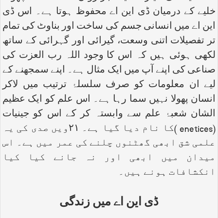
خلیے کے درمیان ڈی این اے محفوظ ہوتا ہے۔ اس ڈی
این اے میں انسانی جسم کی ساخت اور بناوٹ کی تمام
تر تفصیلات اتنی وسعت، گیرائی اور گہرائی کے ساتھ
لکھی ہوئی ہیں کہ اس کا وجود اللہ رب العزت کی
صناعی کی اپنے آپ میں ایک مثال ہے۔ اپنے سمجھنے کے
لیے ان معلومات کو صرف سلسلۂ ترتیب میں لاکر
انسان پھولا نہیں سما رہا ہے۔ اس علم کو ایک عظیم
الشان شعبۂ علم سے وابستہ کر کے اس کو جینیات
(
enetices
)کا نام دیا گیا ہے۔ ۲۱ویں صدی کی یہ
علمی شق ابھی گھٹنوں چلنے کی عمر میں ہے۔ اس
میدان میں ابھی اور نہ جانے کیا کیا
انکشافات ہونے ہیں۔
ڈی این اے میں زندگی