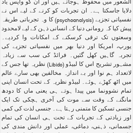
الشعور میں محفوظ ہوجاتے ہیں اور ان کو واپس یاد
دلایا جاسکتا ہے۔ ان تجربات کو کرنے کے لیے اس نے
نفسیاتی تجزیے (
psychoanalysis
) کا وہ تجرباتی طریقہ
پیش کیا کہ رومانی دنیا کے انسانی ذہن کے لیے لامحدود
وسعتوں تک ترقی کرسکنے کے امکانات وا کردیے۔
یورپ، امریکا اور دنیا بھر میں نفسیاتی تجزیے کی
تجربہ گاہیں کھل گئیں۔ فرائڈ کی سب سے زیادہ
مشہور تشریح اس کا لبیڈو (
Libido
) نظریہ تھا جس کے
لاتعداد ہم نوا اور بے اندازہ مخالفین بھی سارے عالم
میں اٹھ کھڑے ہوئے۔ لبیڈو نظریہ کے تحت انسان اپنی
تمام نشوونما میں پیدا ہوتے ہی یعنی ماں کا دودھ
مانگنے کے وقت سے موت کی آخری ہچکی تک ایک
جنسی تسکین کا متمنی رہتا ہے۔ جنسی لذت کی کمی
اور زیادتی کے تجربات کے تحت ہی انسان کی تمام
جسمانی، ذہنی، دماغی، عملی اور دانش مندی کی