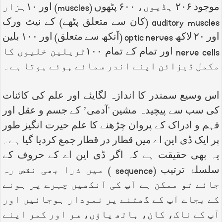
موجود ۲۰۶ ہڈیوں، ۶۰۰ پٹھوں (
muscles
) اور ۱۰ہزار
auditory muscles
(کان سے متعلق پٹھے) کے نیٹ ورک
اور ۲۰ لاکھ
optic nerves
(آنکھ سے متعلق) اور ۱۰۰ بلین
nerve cells
اور تمام کے تمام ۱۰۰ٹریلین خلیوں کا
مکمل ڈیزائن اپنے اندر سمائے ہوئے ہوتا ہے۔
اس وسیع سمندر کا اندازہ لگایئے اور علم کی کائنات
کی سب سے پیچیدہ مشین ‘آدمی’ کے جسم و عقل اور
فہم و ادراک کے پروان چڑھنے کا علم حیرت انگیز طور
پر ایک ڈی این اے میں قطار در قطار جمع کردیا گیا ہے۔
یہ بھی حقیقت ہے کہ اگر ڈی این اے کے حروف کے
سلسلۂ ترتیب (
sequence
) میں ذرا بھی نقص رہ
جائے تو ممکن ہے آپ کی آنکھیں چہرے پر ہونے
کے بجاے آپ کے گھٹنے پر نمودار ہوجائیں اور
آپ کے ناک، کان، ہاتھ پاؤں، سر اور کمر اپنے