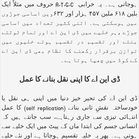
ہوجاتی ہے۔ یہ خرابی
C
،
G
،
T
،
A
حروف میں مثلاً ایک
بلین ۶۱۸ ملین ۴۵۷ ہزار اور ۶۳۲ویں اساسی جوڑوں
میں ہوسکتی ہے۔ اتنی کثیر تعداد میں اساسی
جوڑے ،ہر خلیے میں ڈی این اے اور تمام ٹوٹتے
بنتے اور تقسیم در تقسیم ہوتے خلیوں میں
توازن برقرار رکھنے کا نظام بھی ڈی این اے
کے کوڈ میں چھپا ہوتا ہے۔
ڈی این اے کا اپنی نقل بنانے کا عمل
ڈی این اے کی تحیر خیز دنیا میں اپنی ہی نقل یا
خودساختہ نقشِ ثانی بنانے (
self replication
) کا عمل
انتہائی تیزی سے جاری رہتاہے، سب جانتے ہیں کہ
انسانی جسم کی ابتدا ماں کے پیٹ میں ایک خلیے سے
ہوتی ہے۔ پھر یہ خلیہ تقسیم ہوجاتا ہے اور نئے خلیے