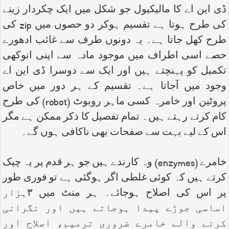
ڈی این اے کا مالیکیول جو شکل میں ایک چکردار زینے
کی طرح ہوتا ہے تقسیم ہوکر دو حصوں میں
zip
کی
طرح کھل جاتا ہے۔ یہ دونوں طرف سے غائب ادھورے
حصے اسی اطراف میں موجود مادہ سے اپنی انوکھی
تکمیل کو پہنچتے ہیں اور ایک سے دوسرا ڈی این اے
وجود میں آجاتا ہے۔ تقسیم کے ہر دور میں خاص
پروٹین اور خامرہ کسی ماہر روبوٹ (
robot
) کی طرح
کام کرتے رہتے ہیں۔ تمام تفصیل کا ذکر ممکن ہے مگر
اس کے لیے بہت سے صفحات بھی ناکافی ہوں گے۔
خامرے (
enzymes
) وہ کارندے ہیں جو ہر قدم پر یہ چیک
کرتے ہیں کہ کوئی غلطی اگر ہوگئی ہے تو فوری طور
پر اس کی اصلاح ہوجائے۔ ہر منٹ میں ۳ہزار
اساسی جوڑے پیدا ہوجاتے ہیں اور نگرانی
کرنے والے خامرے ضروری ترمیم، اصلاح اور