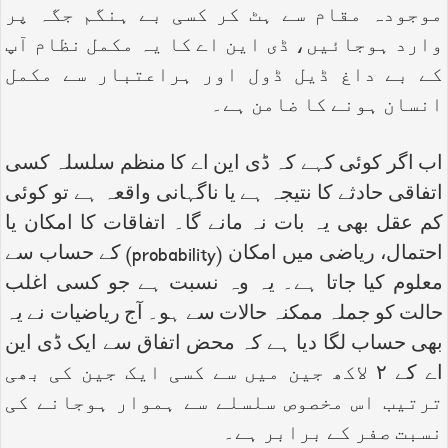
موجودہ مقام سے ہٹ کر کسی بے ہنگم جگہ پر
وارد ہوجائیں، ڈی این اے کا یہ مکمل نظام آپ
کے بے داغ ڈیل ڈول اور ہراعتبار سے مکمل
انسان ہونے کا ضامن ہے۔
اب اگر کوئی کہے کہ ڈی این اے کا منظم سلسلہ کسی
اتفاقی حادثے کا نتیجہ ہے یا ناگہانی واقعہ ہے تو کوئی
کم عقل بھی یہ بات نہ مانے گا۔ اتفاقات کا امکان یا
احتمال، ریاضی میں امکان (
probability
) کے حساب سے
معلوم کیا جاتا ہے۔ یہ وہ نسبت ہے جو کسی اغلب
حالت کو جملہ ممکنہ حالات سے ہو۔ آج ریاضیات نے یہ
بھی حساب لگا دیا ہے کہ محض اتفاق سے ایک ڈی این
اے کے ۲ لاکھ جین میں سے کسی ایک جین کی بھی
ترتیب اس مخصوص سلسلے سے ہموار ہوجانے کی
نسبت صفر کے برابر ہے۔