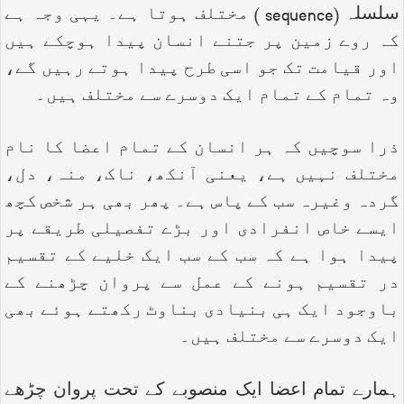
سلسلہ (
sequence
) مختلف ہوتا ہے۔ یہی وجہ ہے
کہ روے زمین پر جتنے انسان پیدا ہوچکے ہیں
اور قیامت تک جو اسی طرح پیدا ہوتے رہیں گے،
وہ تمام کے تمام ایک دوسرے سے مختلف ہیں۔
ذرا سوچیں کہ ہر انسان کے تمام اعضا کا نام
مختلف نہیں ہے، یعنی آنکھ، ناک، منہ، دل،
گردہ وغیرہ سب کے پاس ہے۔ پھر بھی ہر شخص کچھ
ایسے خاص انفرادی اور بڑے تفصیلی طریقے پر
پیدا ہوا ہے کہ سب کے سب ایک خلیے کے تقسیم
در تقسیم ہونے کے عمل سے پروان چڑھنے کے
باوجود ایک ہی بنیادی بناوٹ رکھتے ہوئے بھی
ایک دوسرے سے مختلف ہیں۔
ہمارے تمام اعضا ایک منصوبے کے تحت پروان چڑھے