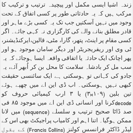
زندہ اشیا ایسی مکمل اور پیچیدہ ترتیب و ترکیب کا
مرکب ہیں کہ یہ حادثاتی طور پر کسی اتفاق کے تحت
وجود میں نہیں آسکتیں جب تک یہ کسی بڑے ماہر اور
قادر مطلق بنانے والے کی کارگزاری نہ کہی جائے۔ اگر
کسی مقام پر اینٹ، پتھر، گارا، مٹی، قالین،ایرکنڈیشنر،
ٹی وی اور ریفریجریٹر اور دیگر سامان موجود ہو اور
پھر اچانک ایک حادثہ یا اتفاقی واقعہ ایسا ہوجائے کہ یہ
سب مل کر بادشاہ سلامت کا محل بن کر اُبھر آئے، یہ
جادو کی کہانی تو ہوسکتی ہے ایک سائنسی حقیقت
کبھی نہیں ہوسکتی۔ اب ڈی این اے میں چھپے ہوئے
تین بلین (۱۰۹
x
۳) یا ۳ ارب کیمیائی حروف کو
decode
کرنا اور انسانی ڈی این اے میں موجود ۸۵ فی
صد ڈاٹا صحیح ترتیب و سلسلے (
sequence
) میں لانا
ممکن ہوگیا۔ اتنا اہم اور کامیاب پراجیکٹ بھی اس کے
لیڈر ڈاکٹر فرانسس کولنز (
Francis Collins
) کے بقول