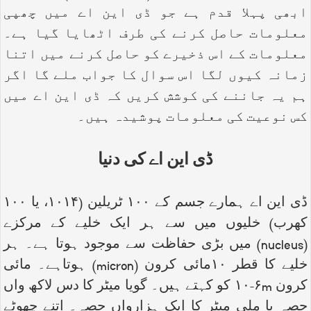
ابھی پہلا قدم ہے جو ڈی این اے میں چھپی
معلومات حاصل کرنے کی طرف اٹھایا گیا ہے۔
معلومات کے اس ذخیرے کو حاصل کرنے میں اتنا
زمانہ کیوں لگا اس سوال کا جواب ملے گا اگر
ہم یہ جاننے کی کوشش کریں کہ ڈی این اے میں
کس نوعیت کی معلومات پوشیدہ ہیں۔
ڈی این اے کی دنیا
ڈی این اے ہمارے جسم کے ۱۰۰ ٹریلین (۱۰۱۴، یا ۱۰۰
کھرب) خلیوں میں سے ہر ایک خلیے کے مرکزے
(
nucleus
) میں بڑی حفاظت سے موجود ہوتا ہے۔ ہر
خلیے کا قطر ۱۰مائی کرون (
micron
) ہوتاہے۔ مائی
کرون
m
۶-۱۰ کو کہتے ہیں۔ گویا میٹر کا دس لاکھ واں
حصہ یا ملی میٹر کا ایک ہزارواں حصہ۔ اتنے چھوٹے