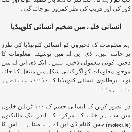
کب کم رہے گا۔ کب سر کا پہلا بال سفید ہوگا اور کب
دُور کی اور قریب کی نظر کمزور ہو جائے گی۔
انسانی خلیے میں ضخیم انسائی کلوپیڈیا
ہم معلومات کے ذخیروں کو انسائی کلوپیڈیا کی طرز
پر جانتے ہیں۔ ڈی این اے میں پوشیدہ معلومات کا
ذخیرہ کوئی معمولی ذخیرہ نہیں۔ ایک ڈی این اے میں
موجود معلومات کو اگر کتابی شکل میں منتقل کیا جائے
تو یہ برطانوی انسائی کلوپیڈیا کے ۱۰ لاکھ صفحات پر
مکمل ہوگا۔
ذرا تصور کریں کہ انسانی جسم کے ۱۰۰ ٹریلین خلیوں
میں سے ہر خلیے کے مرکزے کے اندر ایک مالیکیول
(
molecule
) جس کانام ڈی این اے ہے، ملتا ہے۔ اس کا