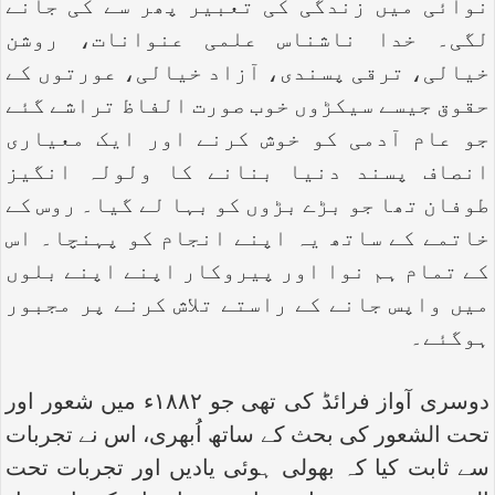
نوائی میں زندگی کی تعبیر پھر سے کی جانے
لگی۔ خدا ناشناس علمی عنوانات، روشن
خیالی، ترقی پسندی، آزاد خیالی، عورتوں کے
حقوق جیسے سیکڑوں خوب صورت الفاظ تراشے گئے
جو عام آدمی کو خوش کرنے اور ایک معیاری
انصاف پسند دنیا بنانے کا ولولہ انگیز
طوفان تھا جو بڑے بڑوں کو بہا لے گیا۔ روس کے
خاتمے کے ساتھ یہ اپنے انجام کو پہنچا۔ اس
کے تمام ہم نوا اور پیروکار اپنے اپنے بلوں
میں واپس جانے کے راستے تلاش کرنے پر مجبور
ہوگئے۔
دوسری آواز فرائڈ کی تھی جو ۱۸۸۲ء میں شعور اور
تحت الشعور کی بحث کے ساتھ اُبھری، اس نے تجربات
سے ثابت کیا کہ بھولی ہوئی یادیں اور تجربات تحت