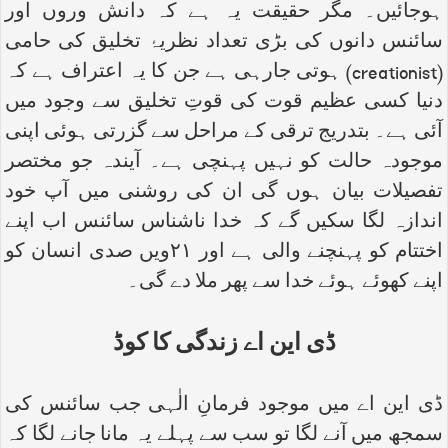
ہوجائیں۔ مگر حقیقت یہ ہے کہ دانش وروں اور
سائنس دانوں کی بڑی تعداد نظریۂ تخلیق کی حامی
(
creationist
) ہوتی جارہی ہے جن کا یہ اعتراف ہے کہ
دنیا کسی عظیم قوت کی قوتِ تخلیق سے وجود میں
آئی ہے۔ بتدریج ترقی کے مراحل سے گزرتی ہوئی اپنی
موجودہ حالت کو نہیں پہنچی ہے۔ آیندہ جو مختصر
تفصیلات بیان ہوں گی ان کی روشنی میں آپ خود
اندازہ لگا سکیں گے کہ خدا ناشناس سائنس اب اپنے
اختتام کو پہنچنے والی ہے اور ۲۱ویں صدی انسان کو
اپنے کھوئے ہوئے خدا سے پھر ملا دے گی۔
ڈی این اے زندگی کا کوڈ
ڈی این اے میں موجود فرمانِ الٰہی جب سائنس کی
سمجھ میں آنے لگا تو سب سے پہلے یہ مانا جانے لگا کہ