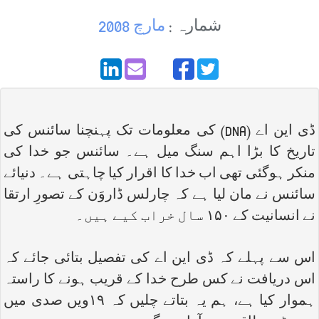
شمارہ :
مارچ 2008
ڈی این اے (
DNA
) کی معلومات تک پہنچنا سائنس کی
تاریخ کا بڑا اہم سنگ میل ہے۔ سائنس جو خدا کی
منکر ہوگئی تھی اب خدا کا اقرار کیا چاہتی ہے۔ دنیائے
سائنس نے مان لیا ہے کہ چارلس ڈاروَن کے تصورِ ارتقا
نے انسانیت کے ۱۵۰ سال خراب کیے ہیں۔
اس سے پہلے کہ ڈی این اے کی تفصیل بتائی جائے کہ
اس دریافت نے کس طرح خدا کے قریب ہونے کا راستہ
ہموار کیا ہے، ہم یہ بتاتے چلیں کہ ۱۹ویں صدی میں