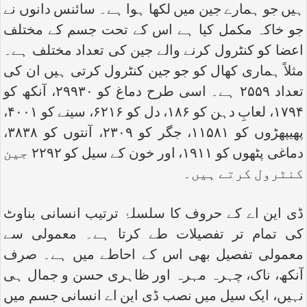
ہیں جو ہمارے جین میں لکھا ہوا ہے۔ سائنس دانوں نے
جو خاکہ مکمل کیا ہے اس کے تحت جسم کے مختلف
اعضا کو کنٹرول کرنے والے جین کی تعداد مختلف ہے۔
مثلاً ہماری کھال کو جو جین کنٹرول کرتی ہیں ان کی
تعداد ۲۵۵۹ ہے۔ اسی طرح دماغ کو ۲۹۹۳۰، آنکھ کو
۱۷۹۴، لعابِ دہن کو ۱۸۶، دل کو ۶۲۱۶، سینے کو ۴۰۰۱،
پھیپھڑوں کو ۱۱۵۸۱، جگر کو ۲۳۰۹، آنتوں کو ۳۸۳۸،
دماغی پٹھوں کو ۱۹۱۱، اور خون کے سیل کو ۲۲۹۲ جین
کنٹرول کرتے ہیں۔
ڈی این اے کے حروف کا سلسلۂ ترتیب انسانی بناوٹ
کی تمام تر تفصیلات طے کرتا ہے۔ معمولی سے
معمولی تفصیل بھی اس کے احاطے میں ہے۔ صرف
آنکھ، ناک، چہرہ مہرہ اور ظاہری حسن و جمال ہی
نہیں، ایک سیل میں نصب ڈی این اے انسانی جسم میں