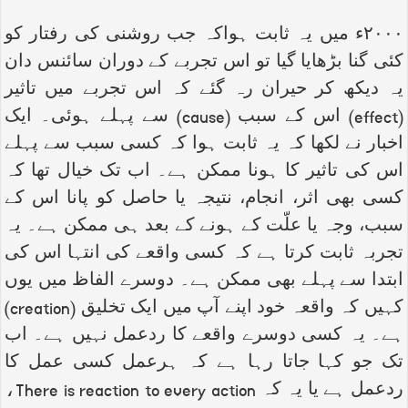
۲۰۰۰ء میں یہ ثابت ہواکہ جب روشنی کی رفتار کو
کئی گنا بڑھایا گیا تو اس تجربے کے دوران سائنس دان
یہ دیکھ کر حیران رہ گئے کہ اس تجربے میں تاثیر
(
effect
) اس کے سبب (
cause
) سے پہلے ہوئی۔ ایک
اخبار نے لکھا کہ یہ ثابت ہوا کہ کسی سبب سے پہلے
اس کی تاثیر کا ہونا ممکن ہے۔ اب تک خیال تھا کہ
کسی بھی اثر، انجام، نتیجہ یا حاصل کو پانا اس کے
سبب، وجہ یا علّت کے ہونے کے بعد ہی ممکن ہے۔ یہ
تجربہ ثابت کرتا ہے کہ کسی واقعے کی انتہا اس کی
ابتدا سے پہلے بھی ممکن ہے۔ دوسرے الفاظ میں یوں
کہیں کہ واقعہ خود اپنے آپ میں ایک تخلیق (
creation
)
ہے۔ یہ کسی دوسرے واقعے کا ردعمل نہیں ہے۔ اب
تک جو کہا جاتا رہا ہے کہ ہرعمل کسی عمل کا
ردعمل ہے یا یہ کہ
There is reaction to every action
،