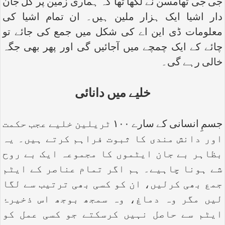
جی جی تھامسن نے لکھا تھا کہ ہماری زمین پر کل جان
دار اشیا ایک ہزار ملین ہیں۔ ان تمام اشیا کی
معلومات ڈی این اے کی شکل میں جمع کی جائے تو
چائے کے ایک چمچے میں آجائیں گی اور پھر بھی جگہ
خالی رہے گی۔
خلیے میں دانائی
جسمِ انسانی کے سارے ۱۰۰ ٹریلین خلیے عجب حکمت
اور دانش مندی کا ثبوت فراہم کرتے ہیں۔ یہ
بظاہر بے جان ایٹموں کا مجموعہ ایک بے روح
شے ہونا چاہیے۔ ہم اگر تمام عناصر کے ایٹم
جمع بھی کرلیں، ان کو کسی بھی ترتیب سے لگا
لیں مگر وہ دماغ، وہ سمجھ بوجھ اس ذخیرۂ
ایٹم سے حاصل نہیں کرسکتے جو کسی عمل کو