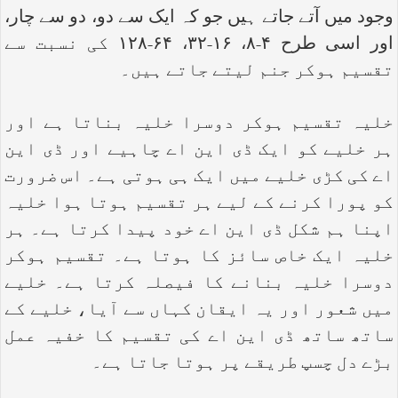
وجود میں آتے جاتے ہیں جو کہ ایک سے دو، دو سے چار،
اور اسی طرح ۴-۸، ۱۶-۳۲، ۶۴-۱۲۸ کی نسبت سے
تقسیم ہوکر جنم لیتے جاتے ہیں۔
خلیہ تقسیم ہوکر دوسرا خلیہ بناتا ہے اور
ہر خلیے کو ایک ڈی این اے چاہیے اور ڈی این
اے کی کڑی خلیے میں ایک ہی ہوتی ہے۔ اس ضرورت
کو پورا کرنے کے لیے ہر تقسیم ہوتا ہوا خلیہ
اپنا ہم شکل ڈی این اے خود پیدا کرتا ہے۔ ہر
خلیہ ایک خاص سائز کا ہوتا ہے۔ تقسیم ہوکر
دوسرا خلیہ بنانے کا فیصلہ کرتا ہے۔ خلیے
میں شعور اور یہ ایقان کہاں سے آیا، خلیے کے
ساتھ ساتھ ڈی این اے کی تقسیم کا خفیہ عمل
بڑے دل چسپ طریقے پر ہوتا جاتا ہے۔