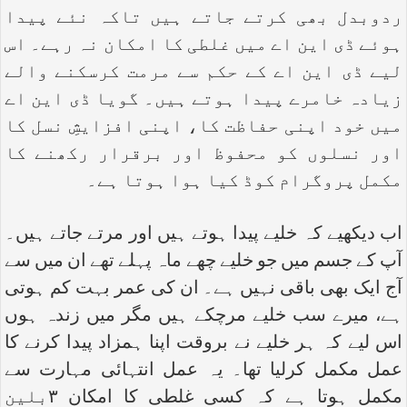
ردوبدل بھی کرتے جاتے ہیں تاکہ نئے پیدا
ہوئے ڈی این اے میں غلطی کا امکان نہ رہے۔ اس
لیے ڈی این اے کے حکم سے مرمت کرسکنے والے
زیادہ خامرے پیدا ہوتے ہیں۔ گویا ڈی این اے
میں خود اپنی حفاظت کا، اپنی افزایشِ نسل کا
اور نسلوں کو محفوظ اور برقرار رکھنے کا
مکمل پروگرام کوڈ کیا ہوا ہوتا ہے۔
اب دیکھیے کہ خلیے پیدا ہوتے ہیں اور مرتے جاتے ہیں۔
آپ کے جسم میں جو خلیے چھے ماہ پہلے تھے ان میں سے
آج ایک بھی باقی نہیں ہے۔ ان کی عمر بہت کم ہوتی
ہے، میرے سب خلیے مرچکے ہیں مگر میں زندہ ہوں
اس لیے کہ ہر خلیے نے بروقت اپنا ہمزاد پیدا کرنے کا
عمل مکمل کرلیا تھا۔ یہ عمل انتہائی مہارت سے
مکمل ہوتا ہے کہ کسی غلطی کا امکان ۳بلین