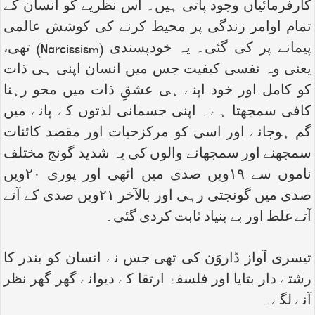
کارفرمائیاں وجود پاتی ہیں۔ اس نظریے کو انسان کے
تمام اوامر زندگی پر محیط کرنے کی کوشش عالمی
پیمانے پر کی گئی۔ یہ خودپسندی (
Narcissism
) تھی،
یعنی وہ نفسی کیفیت جس میں انسان اپنی ہی ذات
کو کامل اور خود اپنے ہی عشقِ ذات میں محو رہنا
کافی سمجھتا ہے۔ اپنی جسمانی لذتوں کے پانے میں
گم ہوجانے اور اسی کو مرکزحیات اور مقصد کائنات
سمجھنے اور سمجھانے والوں کی یہ شدید گونج مختلف
ناموں سے ۱۹ویں صدی میں اٹھی اور پوری ۲۰ویں
صدی میں گونجتی رہی اور بالآخر ۲۱ویں صدی کے آتے
آتے غلط اور بے بنیاد ثابت کردی گئی۔
تیسری آواز ڈاروَن کی تھی جس نے انسان کو بندر کا
رشتے دار بتایا اور فلسفۂ ارتقا کے دیوانے گھر گھر نظر
آنے لگے۔