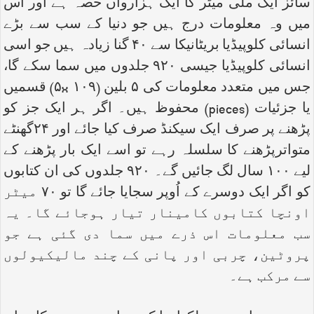
سائز ایک ملی میٹر کا ایک ہزارواں حصہ ہے اور اس
میں وہ معلومات درج ہیں جو دنیا کے سب سے بڑے
انسائی کلوپیڈیا بریٹانیکا سے ۴۰ گنا زیادہ ہیں جو اسی
انسائی کلوپیڈیا جیسی ۹۲۰ جلدوں میں سما سکے گا،
جس میں متعدد معلومات کی ۵ بلین (۱۰۹
x
۵) قسمیں
یا جزئیات (
pieces
) محفوظ ہیں۔ اگر ہر ایک جز کو
پڑھنے پر صرف ایک سیکنڈ صرف کیا جائے اور ۲۴گھنٹے
متواترپڑھنے کا سلسلہ رہے تو اسے ایک بار پڑھنے کے
لیے ۱۰۰ سال لگ جائیں گے۔ ۹۲۰ جلدوں کی ان کتابوں
کو اگر ایک دوسرے کے اُوپر سجایا جائے گا تو ۷۰ میٹر
اونچا کتابوں کامینار تیار ہوجائے گا۔ یہ
سب معلومات اس ذرے میں سما دی گئی ہے جو
پروٹین، چربی اور پانی کے چند مالیکیولوں
سے مرکب ہے۔