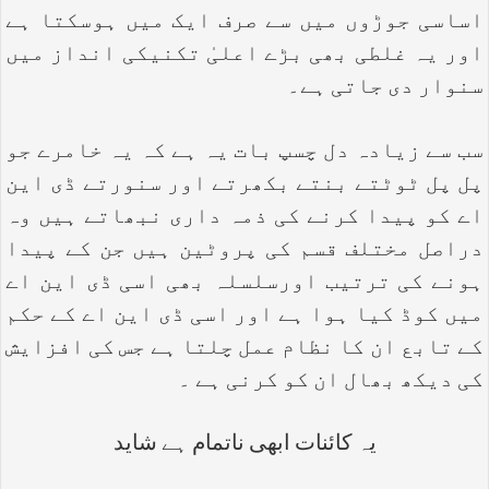
اساسی جوڑوں میں سے صرف ایک میں ہوسکتا ہے
اور یہ غلطی بھی بڑے اعلیٰ تکنیکی انداز میں
سنوار دی جاتی ہے۔
سب سے زیادہ دل چسپ بات یہ ہے کہ یہ خامرے جو
پل پل ٹوٹتے بنتے بکھرتے اور سنورتے ڈی این
اے کو پیدا کرنے کی ذمہ داری نبھاتے ہیں وہ
دراصل مختلف قسم کی پروٹین ہیں جن کے پیدا
ہونے کی ترتیب اورسلسلہ بھی اسی ڈی این اے
میں کوڈ کیا ہوا ہے اور اسی ڈی این اے کے حکم
کے تابع ان کا نظام عمل چلتا ہے جس کی افزایش
کی دیکھ بھال ان کو کرنی ہے ۔
یہ کائنات ابھی ناتمام ہے شاید