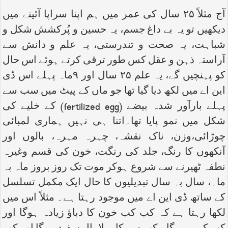
آج مثلاً ۲۵ سال کی عمر میں ہم اپنا سراپا آئینے میں
دیکھیں تو یہ بے داغ جسم، یہ حسین و پُرکشش شکل و
شباہت، یہ صحت و تندرستی، یہ علم و دانش سے
آراستہ ذہن و عقل کس طور ترقی کرتے ہوئے اس حال
کو پہنچیں گے، یہ علم ۲۵ سال اور ۹ماہ پہلے اس ڈی
این اے میں لکھ دیا گیا تھا جو ماں کے پیٹ میں سب سے
پہلے بارآور شدہ بیضے (
fertilized egg
) کے خلیے کی
شکل میں نمو پایا تھا۔اتنا ہی نہیں ہماری لمبائی
چوڑائی،وزن، ناک نقشہ، چہرہ مہرہ، بالوں اور
آنکھوں کا رنگ، جلد کی رنگت، خون کی قسم وغیرہ
نطفہ ٹھیرنے سے شروع ہوکر موت تک روز بروز ماہ بہ
ماہ، سال بہ سال تبدیلیوں کا حال ایک مکمل تسلسل
کے ساتھ ڈی این اے میں موجود رہتا ہے۔ مثلاً اس میں
لکھا رہتا ہے کہ کب کب خون کا دباؤ زیادہ ہوگا اور