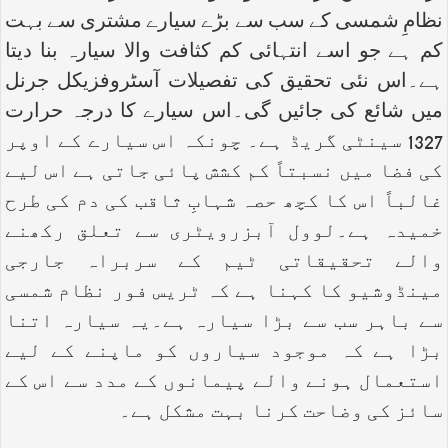
نظامِ شمسی کے سب سے بڑے سیارے مشتری سے بہت
کم ہے جو اسے انتہائی کم کثافت والا سیارہ بنا دیتا
ہے۔اس نئی تحقیق کی تفصیلات آسٹروفزیکل جرنل
میں شائع کی جائیں گی۔اس سیارے کا درجہ حرارت
1327 سینٹی گریڈ ہے۔ چونکہ اس سیارے کے اوپر
کی فضا میں نسبتاً کم کشش پائی جاتی ہے اس لیے
غالباً اس کا کچھ حصہ شہابِ ثاقب کی دم کی طرح
خمیدہ ہے۔لوول آبزرویٹری سے تعلق رکھنے
والے تحقیقاتی ٹیم کے سربراہ جارجی
مینڈوشیو کا کہنا ہے کہ ٹریس فور نظام شمسی
سے باہر سب سے بڑا سیارہ ہے۔یہ سیارہ اتنا
بڑا ہے کہ موجود سیاروں کو ماپنے کے لیے
استعمال ہونے والے پیمانوں کے مدد سے اس کے
سائز کی وضاحت کرنا بہت مشکل ہے۔