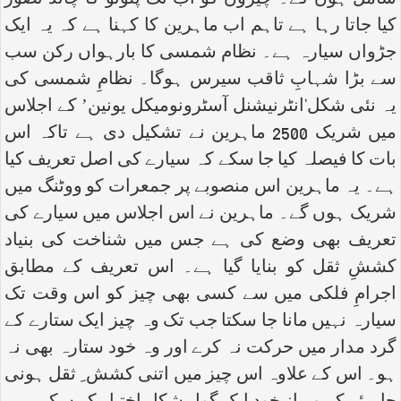
شامل ہوں گے۔ چیرون کو اب تک پلوٹو کا چاند تصور
کیا جاتا رہا ہے تاہم اب ماہرین کا کہنا ہے کہ یہ ایک
جڑواں سیارہ ہے۔ نظام شمسی کا بارہواں رکن سب
سے بڑا شہابِ ثاقب سیرس ہوگا۔ نظامِ شمسی کی
یہ نئی شکل‘انٹرنیشنل آسٹرونومیکل یونین’ کے اجلاس
میں شریک 2500 ماہرین نے تشکیل دی ہے تاکہ اس
بات کا فیصلہ کیا جا سکے کہ سیارے کی اصل تعریف کیا
ہے۔ یہ ماہرین اس منصوبے پر جمعرات کو ووٹنگ میں
شریک ہوں گے۔ ماہرین نے اس اجلاس میں سیارے کی
تعریف بھی وضع کی ہے جس میں شناخت کی بنیاد
کششِ ثقل کو بنایا گیا ہے۔ اس تعریف کے مطابق
اجرامِ فلکی میں سے کسی بھی چیز کو اس وقت تک
سیارہ نہیں مانا جا سکتا جب تک وہ چیز ایک ستارے کے
گرد مدار میں حرکت نہ کرے اور وہ خود ستارہ بھی نہ
ہو۔ اس کے علاوہ اس چیز میں اتنی کشش ِ ثقل ہونی