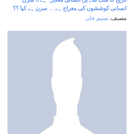
تاریخ کا سب سے بڑا انسانی معجزہ ہے‘،، سرن
انسانی کوششوں کی معراج ہے۔۔ سرن ہے کیا ؟؟
مصنف:
نسيم خان