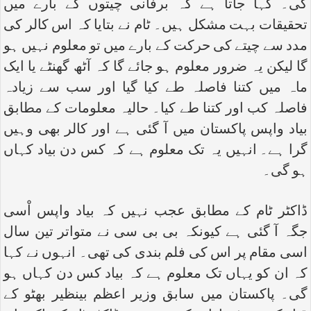
گی۔ کہا جاتا ہے کہ برفانی چیتوں کے بارے میں
تحقیقات بہت مشکل ہیں۔ ٹام نے بتایا کہ اس کالر کی
مدد سے چیتے کی حرکت کے بارے میں تو معلوم نہیں ہو
گا لیکن یہ ضرور معلوم ہو جائے گا کہ آٹھ گھنٹے یا ایک
ماہ میں کتنا فاصلہ طے کیا گیا اور سب سے زیادہ
فاصلہ کب اور کتنا طے کیا۔ حالیہ معلومات کے مطابق
بیاد واپس پاکستان میں آ گئی ہے اور کالر بھی وہیں
گرا ہے۔ انہیں یہ تک معلوم ہے کہ کس دن بیاد کہاں
ہو گی۔
ڈاکٹر ٹام کے مطابق عجب نہیں کہ بیاد واپس اْسی
جگہ آ گئی ہے کیونکہ بی بی سی نے متواتر تین سال
اسی مقام پر اس کی فلم بندی کی تھی۔ انہوں نے کہا
کہ ان کو یہاں تک معلوم ہے کہ بیاد کس دن کہاں ہو
گی۔ پاکستان میں سابق وزیر اعظم بینظیر بھٹو کے