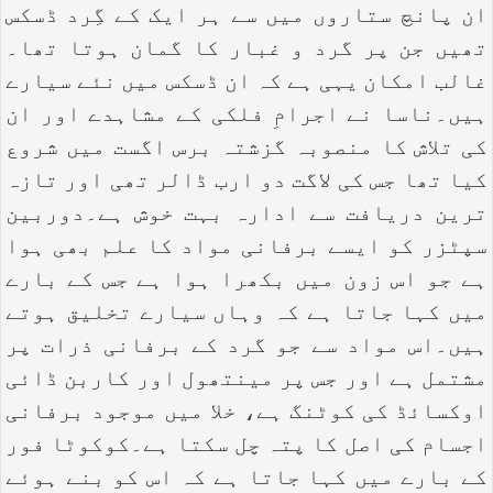
ان پانچ ستاروں میں سے ہر ایک کے گِرد ڈسکس
تھیں جن پر گرد و غبار کا گمان ہوتا تھا۔
غالب امکان یہی ہے کہ ان ڈسکس میں نئے سیارے
ہیں۔ناسا نے اجرامِ فلکی کے مشاہدے اور ان
کی تلاش کا منصوبہ گزشتہ برس اگست میں شروع
کیا تھا جس کی لاگت دو ارب ڈالر تھی اور تازہ
ترین دریافت سے ادارہ بہت خوش ہے۔دوربین
سپٹزر کو ایسے برفانی مواد کا علم بھی ہوا
ہے جو اس زون میں بکھرا ہوا ہے جس کے بارے
میں کہا جاتا ہے کہ وہاں سیارے تخلیق ہوتے
ہیں۔اس مواد سے جو گرد کے برفانی ذرات پر
مشتمل ہے اور جس پر مینتھول اور کاربن ڈائی
اوکسائڈ کی کوٹنگ ہے، خلا میں موجود برفانی
اجسام کی اصل کا پتہ چل سکتا ہے۔کوکوٹا فور
کے بارے میں کہا جاتا ہے کہ اس کو بنے ہوئے