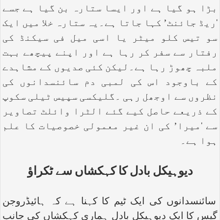
بڑا ہو گیا ہے اور ایسا ستارہ بن گیا ہے جسے
‘ریڈ جائنٹ’ کہا جاتا ہے۔یہ ستارہ خلا میں ایک
سو تیس کلو میٹر یا اسی میل فی سیکنڈ کی
رفتار سے سفر کر رہا ہے اور اپنے پیچھے بہت
ملبہ چھوڑ رہا ہے۔لیکن کئی صدیوں کے مشاہدے
کے باوجود اس کی لمبی دم سائنسدانوں کی
نظروں سے اوجھل رہی ۔گلیکسی سپیس ٹیلی سکوپ
کے ذریعے حاصل کیے گئے الٹرا وائلٹ تصاویر
سے ‘میرا’ کی ان غیر معمولی خصوصیات کا علم
ہوا ہے۔
دیوہیکل بادل کا کہکشاں سے ٹکراؤ
سائنسدانوں کی ایک ٹیم کا کہنا ہے کہ ہائیڈروجن
گیس کا ایک دیوہیکل بادل ہماری کہکشاں کی جانب