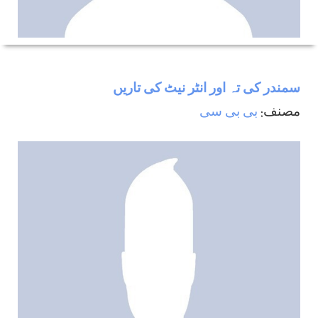
سمندر كی تہ اور انٹر نيٹ كی تاريں
مصنف:
بی بی سی