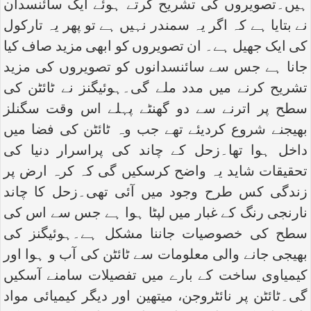
ہیں۔تصویروں کی تشریح کرتے ہوئے ایک سائنسدان
نے بتایا ہے کہ اگر یہ سمندر نہیں ہے تو پھر یہ تارکول
کی ایک جھیل ہے۔ ان تصویروں کو ابھی مزید صاف کیا
جانا ہے جس سے سائنسدانوں کو تصویروں کی مزید
تشریح کرنے میں مدد ملے گی۔ہوئیگنز نے ٹائٹن کی
سطح پر اترنے سے دو گھنٹے پہلے اس وقت سگنلز
بھیجنے شروع کردیئے تھے جب وہ ٹائٹن کی فضا میں
داخل ہوا تھا۔زحل کے چاند کی پراسرار دنیا کی
تحقیقات شاید یہ واضح کرسکیں گی کہ کرہ ارض پر
زندگی کس طرح وجود میں آئی تھی۔زحل کا چاند
نارنجی رنگ کے غبار میں لپٹا ہوا ہے جس سے اس کی
سطح کی خصوصیات جاننا مشکل ہے۔ہوئیگنز کی
بھیجی جانے والی معلومات سے ٹائٹن کی آب و ہوا اور
کیمیاوی ساخت کے بارے میں تفصیلات سامنے آسکیں
گی۔ٹائٹن پر نائٹروجن، میتھین اور دیگر کیمیائی مواد