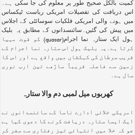
کمیت بالکل صحیح طور پر معلوم کی جا سکی ہے۔
اس دریافت کی تفصیلات امریکی ریاست ٹیکساس
میں ہونے والی امریکی فلکیات سوسائٹی کے اجلاس
میں پیش کی گئیں۔سائنسدانوں کے مطابق یہ بلیک
ہول ایک ستارہ نما اجرام(
quasar
) کو قوت مہیا
کرتا ہے۔یہ بلیک ہول اس ستارہ نما اجرام کے
قریب سرطان کی کہکشاں میں واقع ہے اور اس کا
زمین سے فاصلہ قریباً ساڑھے تین ارب نوری
سال ہے۔
کھربوں میل لمبی دم والا ستارہ
امریکی خلائی ادارے ناسا کے سائنسدانوں نے
ایک ایسا ستارہ دریافت کرنے کا دعوی کیا ہے
جو کہ خلا میں انتہائی تیز رفتاری سے سفر کر