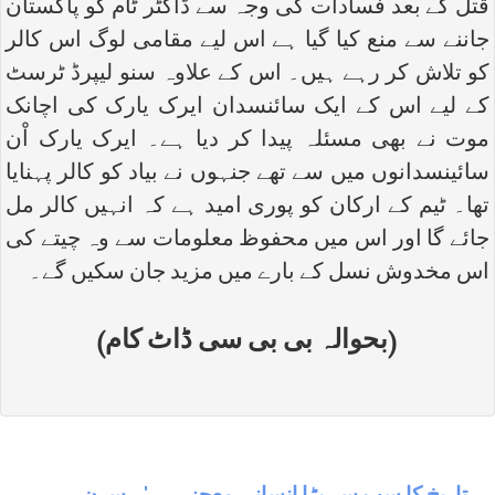
قتل کے بعد فسادات کی وجہ سے ڈاکٹر ٹام کو پاکستان
جاننے سے منع کیا گیا ہے اس لیے مقامی لوگ اس کالر
کو تلاش کر رہے ہیں۔ اس کے علاوہ سنو لیپرڈ ٹرسٹ
کے لیے اس کے ایک سائنسدان ایرک یارک کی اچانک
موت نے بھی مسئلہ پیدا کر دیا ہے۔ ایرک یارک اْن
سائینسدانوں میں سے تھے جنہوں نے بیاد کو کالر پہنایا
تھا۔ ٹیم کے ارکان کو پوری امید ہے کہ انہیں کالر مل
جائے گا اور اس میں محفوظ معلومات سے وہ چیتے کی
اس مخدوش نسل کے بارے میں مزید جان سکیں گے۔
(بحوالہ بی بی سی ڈاٹ کام)