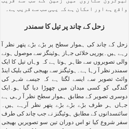
نیوٹرون ستاروں میں زمین کے سب سے قریب
واقع ہے اور امکان ہے کہ یہی سب سے قریب ہے۔
زحل کے چاند پر تیل کا سمندر
زحل کے چاند کی ہموار سطح پر بڑے بڑے پتھر نظر آ
رہے ہیں۔یورپی خلائی جہاز ہوئینگز سے موصول ہونے
والی تصویروں سے ظاہر ہوتا ہے کہ وہاں تیل کا ایک
سمندر نظر آ رہا ہے۔ہوئیگنز سے بھیجی گئی بلیک اینڈ
وائٹ تصویر سے ایسے لگتا ہے کہ جیسے شہر کی
گندگی کو کسی میدان میں چھوڑا دیا گیا ہو۔ایک
دوسری تصویر کے مطابق ہموار سطح نظر آ رہی ہے
جہاں ہر طرف بڑے بڑے بڑے پتھر نظر آرہے ہیں۔
سائنسدانوں کے مطابق ہوئیگنز نے جب چاند کی طرف
سفر شروع کیا تو اس دوران تین سو تصویریں بھیجی