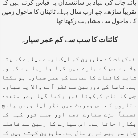
پائے جانے کی بنیاد پر سائنسدان یہ قیاس کرتے ہیں کہ
تقریباً ساڑھے چھ ارب سال پہلے ٹائیٹان کا ماحول زمین
کے ماحول سے مشابہت رکھتا تھا۔
کائنات کا سب سے کم عمر سیارہ
فلکیات کے ماہرین کو ایک ایسے سیارے کا پتہ
چلا ہے جس کے بارے میں کہا جا رہا ہے کہ وہ
شاید کائنات کا سب سے کم عمر سیارہ ہو سکتا
ہے۔ناسا کی دوربین سے نظر آنے والا یہ سیارہ
جس کا نام کوکوٹا فور رکھا گیا ہے، متعدد
ستاروں کے اس جھرمٹ میں نظر آیا جہاں پانچ
نسبتاً بڑے ستارے تھے اور جسے ثور کہہ کہ
پکارا جاتا ہے۔ اس سیارے کا زمین سے فاصلہ
چار سو بیس نوری سال ہے۔ماہرین کہتے ہیں کہ