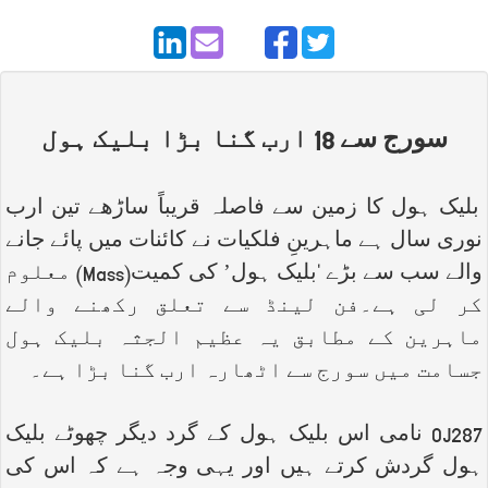
سورج سے 18 ارب گنا بڑا بلیک ہول
بلیک ہول کا زمین سے فاصلہ قریباً ساڑھے تین ارب
نوری سال ہے ماہرینِ فلکیات نے کائنات میں پائے جانے
والے سب سے بڑے ‘بلیک ہول’ کی کمیت(
Mass
) معلوم
کر لی ہے۔فن لینڈ سے تعلق رکھنے والے
ماہرین کے مطابق یہ عظیم الجثہ بلیک ہول
جسامت میں سورج سے اٹھارہ ارب گنا بڑا ہے۔
OJ287
نامی اس بلیک ہول کے گرد دیگر چھوٹے بلیک
ہول گردش کرتے ہیں اور یہی وجہ ہے کہ اس کی