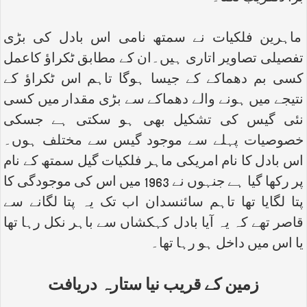
ماہرین فلکیات نے سمتھ نامی اس بادل کی بڑی
تفصیلی تصاویر اتاری ہیں۔ان کے مطابق ٹکراؤ کاعمل
کسی بم دھماکے کے جیسا ہوگا تاہم اس ٹکراؤ کے
نتیجے میں ہونے والے دھماکے سے بڑی مقدار میں کسی
نئی گیس کی تشکیل بھی ہو سکتی ہے جسکی
خصوصیات پہلے سے موجود گیس سے مختلف ہوں۔
اس بادل کا نام امریکی ماہر فلکیات گیل سمتھ کے نام
پر رکھا گیا ہے جنہوں نے 1963 میں اس کی موجودگی کا
پتا لگایا تھا تاہم سائنسدان اب تک یہ پتا لگانے سے
قاصر تھے کہ یہ آیا بادل کہکشاں سے باہر نکل رہا تھا
یا اس میں داخل ہو رہا تھا۔
زمین کے قریب نیا ستارہ دریافت