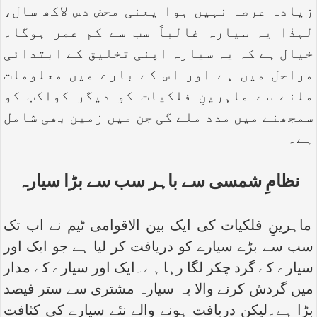
زیادہ عرصہ نہیں ہوا یعنی محض دس لاکھ سال،
لہذٰا یہ سیارہ غالباً سب سے کم عمر ہوگا۔
خیال ہے کہ یہ سیارہ اپنی تخلیق کے ابتدائی
مراحل میں ہے اور اس کے بارے میں معلومات
ملنے سے ماہرینِ فلکیات کو دیگر کواکب کو
سمجھنے میں مدد ملے گی جن میں زمین بھی شامل
ہے۔
نظامِ شمسی سے باہر سب سے بڑا سیارہ
ماہرینِ فلکیات کی ایک بین الاقوامی ٹیم نے اب تک
سب سے بڑے سیارے کو دریافت کر لیا ہے جو ایک اور
سیارے کے گرد چکر لگا رہا ہے۔ایک اور سیارے کے مدار
میں گردش کرنے والا یہ سیارہ مشتری سے ستر فیصد
بڑا ہے۔لیکن دریافت ہونے والے نئے سیارے کی کثافت