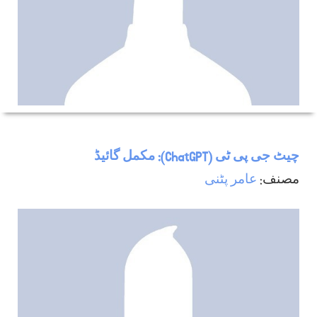
چیٹ جی پی ٹی (ChatGPT): مکمل گائیڈ
مصنف:
عامر پٹنی