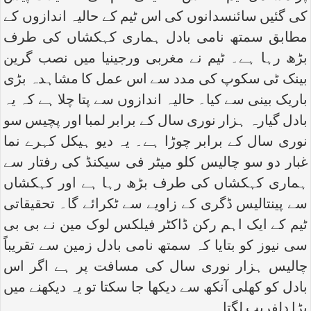
کی گئیں سائنسدانوں کی اس ٹیم کے حالیہ اندازوں کے
مطابق سمتھ نامی بادل ہماری کہکشاں کی طرف
بڑھ رہا ہے۔ ٹیم نے مغربی ورجینیا میں نصب گرین
بینک ٹی سکوپ کی مدد سے اس عمل کا مشاہدہ بڑی
باریک بینی سے کیا۔ حالیہ اندازوں سے پتا چلا ہے کہ یہ
بادل گیارہ ہزار نوری سال کے برابر لمبا اور پچیس سو
نوری سال کے برابر چوڑا ہے۔ یہ دیو ہیکل کہرے نما
غبار دو سو چالیس کلو میٹر فی سیکنڈ کی رفتار سے
ہماری کہکشاں کی طرف بڑھ رہا ہے اور کہکشاں
سے پینتالیس ڈگری کے زاویے سے ٹکرائے گا۔ تحقیقاتی
ٹیم کے ایک اہم رکن ڈاکٹر فیلکس لوک مین نے بی بی
سی نیوز کو بتایا کہ سمتھ نامی بادل زمین سے تقریباً
چالیس ہزار نوری سال کی مسافت پر ہے اگر اس
بادل کو کھلی آنکھ سے دیکھا جا سکتا تو یہ دیکھنے میں
بڑا دلفریب لگتا۔