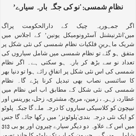
نظامِ شمسی: ‘نو کی جگہ بارہ سیارے’
اگر جمہوریہ چیک کے دارالحکومت پراگ
میں‘انٹرنیشنل آسٹرونومیکل یونین’ کے اجلاس میں
شریک ماہرینِ فلکیات نظام شمسی کی نئی شکل پر
متفق ہو گئے تو نظام شمسی میں شامل سیاروں کی
تعداد نو سے بڑھ کر بارہ ہو سکتی ہے۔ اگر نظام
شمسی کی اس نئی شکل پر اتفاقِ رائے ہوا تو دنیا بھر
کا سائنسی نصاب بھی تبدیل کرنا پڑے گا۔ نظام
شمسی کی نئی شکل کے مطابق اب اس نظام میں
عطارد، زہرہ، زمین، مریخ، مشتری، زحل، یورینس اور
نیپچون کو کلاسیکی سیاروں کا درجہ ملے گا جبکہ پلوٹو
کو ایک نئی درجہ بندی‘پلوٹونز’ میں رکھا جائے گا جس
میں اس کے علاوہ دو دیگر سیارے چیرون اور یو بی 313