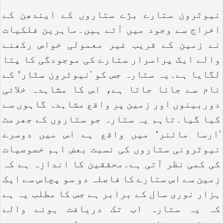
نیوٹرون ستارے بڑے ستاروں کے ایندھن کے
اخراج سے وجود میں آتے ہیں۔ماہرین فلکیات
نے زمین کے قریب غیر معمولی خواص رکھنے
والے ایک پراسرار ستارے کی موجودگی کا پتا
لگایا ہے۔یہ ستارہ جس کو ‘نیوٹرون سٹار’ کے
نام سے جانا جاتا ہے، اس کا مشاہدہ خلائی
دوربینوں اور زمین پر واقع مشاہدہ گاہوں سے
کیا گیا۔تاہم یہ ستارہ جو ستاروں کے جھرمٹ
‘ارسا مائنر’ میں واقع ہے اس میں دوسرے
نیوٹرونی ستاروں کی نسبت بعض اہم خصوصیات
کی کمی نظر آتی ہے۔محققین کا اندازہ ہے کہ
زمین سے اس ستارے کا فاصلہ دو سو پچاس سے ایک
ہزار نوری سال کے برابر ہے جس کا مطلب یہ ہے
کہ یہ ستارہ اب تک دریافت ہونے والے