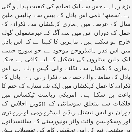
بڑھ رہا ہے جس سے ایک تصادم کی کیفیت پیدا ہو گئی
ہے۔‘سمتھ’ نامی اس بادل کے بیس سے چالیس ملین
سال کے عرصے میں ہماری کہکشاں سے ٹکرانے کے
عمل کے دوران اس میں سے آگ کے غیرمعمولی گولے
خارج ہو سکتے ہیں۔ ماہرین کا کہنا ہے کہ اس بادل
میں اس قدر ہائیڈروجن موجود ہے جو سورج جیسے
ایک ملین ستاروں کی تشکیل کے لیے کافی ہے جبکہ
ہماری کہکشاں سے نکلنے والی گیس پہلے ہی اس
بادل کے سامنے والے حصے سے ٹکرا رہی ہے۔ بادل کے
ٹکرانے کا عمل کہکشاں میں ایک نئے ستارے کے جنم کا
باعث بن سکتا ہے۔ امریکی ریاست ٹیکساس میں
فلکیات سے متعلق سوسائٹی کے 211ویں اجلاس کے
دوران یو ایس نیشنل ریڈیو ایسٹرونومی اوبزرویٹری
اور وسکونسن وائٹ واٹر یونیورسٹی کے سائنسدانوں
پر مشتمل ٹیم کے اس تحقیقی کام کی تفصیلات پیش