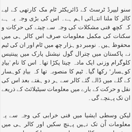
سنو لیپرڈ ٹرسٹ کے ڈائریکٹر ٹام مک کارتھی کے لیے
کالر کا ملنا انتہائی اہم ہے۔ اس کی بڑی وجہ یہ ہے
کہ کچھ فنی مشکلات کی وجہ سے چیتے کی حرکات و
سکنات کی مکمل معلومات صرف اس کالر ہی میں
محفوظ ہیں۔ نومبر دو ہزار چھ میں ٹام اور ان کی ٹیم
نے پاکستان میں چترال گول نیشنل پارک میں پینتیس
کلوگرام وزنی ایک مادہ چیتا پکڑا تھا۔ اس کا نام ‘بیادِ
کوہسار’ رکھا گیا۔ ٹیم کا منصوبہ تھا کہ بیادِ کوہسار
کے گلے میں ڈالے گئے کالر سے ہر دو ہفتے بعد اس کی
نقل و حرکت کے بارے میں معلومات سیٹیلائٹ کے ذریعے
ان تک پہنچے گی۔
لیکن وسطی ایشیا میں فنی خرابی کی وجہ سے یہ
معلومات اْن تک نہیں پہنچ سکیں اور کالر ہی میں