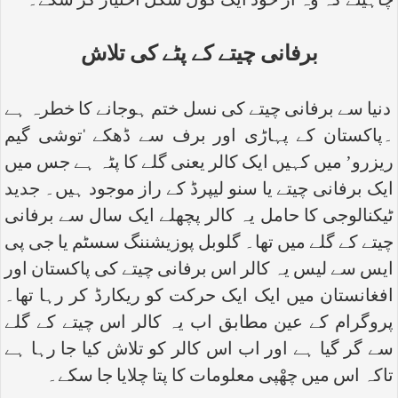
چاہیئے کہ وہ از خود ایک گول شکل اختیار کر سکے۔
برفانی چیتے کے پٹے کی تلاش
دنیا سے برفانی چیتے کی نسل ختم ہوجانے کا خطرہ ہے
۔پاکستان کے پہاڑی اور برف سے ڈھکے ‘توشی گیم
ریزرو’ میں کہیں ایک کالر یعنی گلے کا پٹہ ہے جس میں
ایک برفانی چیتے یا سنو لیپرڈ کے راز موجود ہیں۔ جدید
ٹیکنالوجی کا حامل یہ کالر پچھلے ایک سال سے برفانی
چیتے کے گلے میں تھا۔ گلوبل پوزیشننگ سسٹم یا جی پی
ایس سے لیس یہ کالر اس برفانی چیتے کی پاکستان اور
افغانستان میں ایک ایک حرکت کو ریکارڈ کر رہا تھا۔
پروگرام کے عین مطابق اب یہ کالر اس چیتے کے گلے
سے گر گیا ہے اور اب اس کالر کو تلاش کیا جا رہا ہے
تاکہ اس میں چھْپی معلومات کا پتا چلایا جا سکے۔