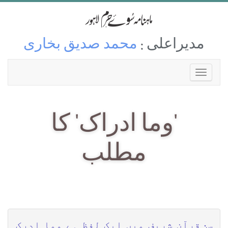
مدیراعلی :
محمد صدیق بخاری
'وما ادراک' کا
مطلب
س: قرآن شریف میں ایک لفظ ہے وما ادرک