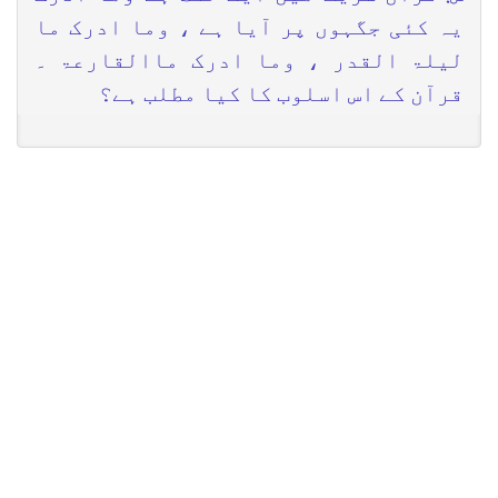
یہ کئی جگہوں پر آیا ہے ، وما ادرک ما
لیلۃ القدر ، وما ادرک ماالقارعۃ ۔
قرآن کے اس اسلوب کا کیا مطلب ہے؟