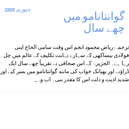
جنوری 2009
گوانتانامو میں
چھے سال
ترجمہ: ریاض محمود انجم اس وقت سامی الحاج اپنی
فولادی بیساکھی کے سہارے نہایت تکلیف کے عالم میں چل
رہا ہے۔ الجزیرہ کے اس صحافی نے تقریباً چھے سال ایک
ڈراؤنے اور بھیانک خواب کی مانند گوانتانامو میں بسر کیے اور
شدید اذیت و ذلت اس کا مقدر بنی۔ اب وہ...