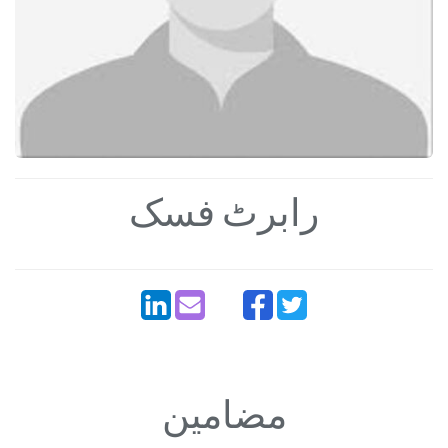
رابرٹ فسک
مضامین