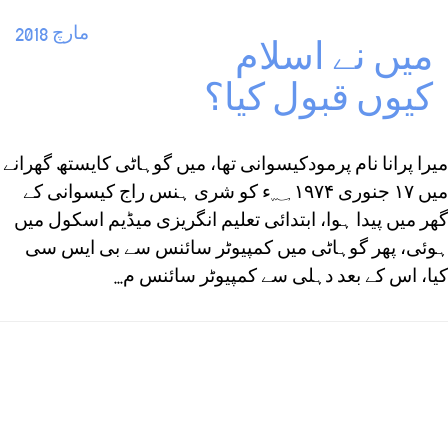
مارچ 2018
میں نے اسلام
کیوں قبول کیا؟
میرا پرانا نام پرمودکیسوانی تھا، میں گوہاٹی کایستھ گھرانے
میں ۱۷ جنوری ۱۹۷۴ ؁ء کو شری ہنس راج کیسوانی کے
گھر میں پیدا ہوا، ابتدائی تعلیم انگریزی میڈیم اسکول میں
ہوئی، پھر گوہاٹی میں کمپیوٹر سائنس سے بی ایس سی
کیا، اس کے بعد دہلی سے کمپیوٹر سائنس م...