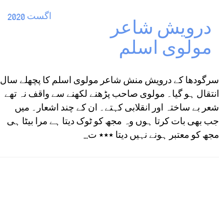
اگست 2020
درویش شاعر
مولوی اسلم
سرگودھا کے درویش منش شاعر مولوی اسلم کا پچھلے سال
انتقال ہو گیا۔ مولوی صاحب پڑھنے لکھنے سے واقف نہ تھے
شعر بے ساختہ اور انقلابی کہتے۔ ان کے چند اشعار۔ میں
جب بھی بات کرتا ہوں وہ مجھ کو ٹوک دیتا ہے مرا بیٹا ہی
مجھ کو معتبر ہونے نہیں دیتا ٭٭٭ ت...