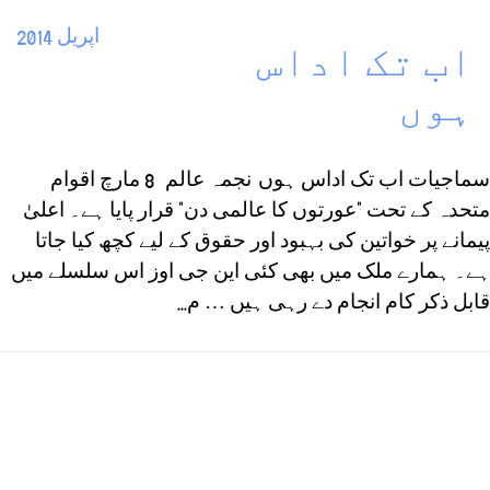
اپریل 2014
اب تک اداس
ہوں
سماجیات اب تک اداس ہوں نجمہ عالم 8 مارچ اقوام
متحدہ کے تحت ”عورتوں کا عالمی دن“ قرار پایا ہے۔ اعلیٰ
پیمانے پر خواتین کی بہبود اور حقوق کے لیے کچھ کیا جاتا
ہے۔ ہمارے ملک میں بھی کئی این جی اوز اس سلسلے میں
قابل ذکر کام انجام دے رہی ہیں … م...