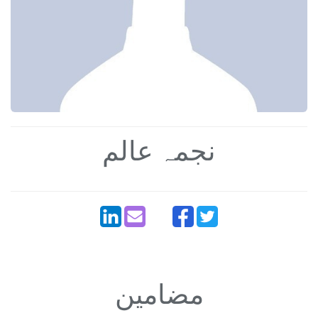
نجمہ عالم
مضامین