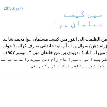
جنوری2015
میں کیسے
مسلمان ہوا
من الظلمت الی النور میں کیسے مسلمان ہوا محمد شاہد
(رام دھن) سوال :پہلے آپ اپنا خاندانی تعارف کرائیے؟ جواب
: میں الہ آباد کے دویدی برہمن خاندان میں ۴؍ نومبر ۱۹۵۷ء
کو پیدا ہوا۔میرا نام رام دھن میرے والد صاحب نے
رکھا تھا۔ پتاجی ایک اسکول کے ہیڈ...