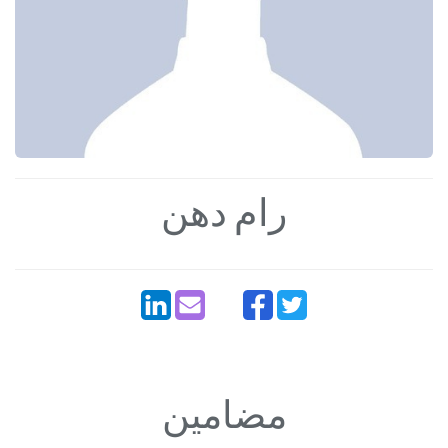
رام دھن
مضامین